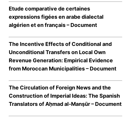
opposés à 61,8% au voile
@OEF75 – 6 Juin 2016
intégral (42,8% de refus…
7 June 2016
Etude comparative de certaines
In "Revue de Presse"
expressions figées en arabe dialectal
algérien et en français –
Document
The Incentive Effects of Conditional and
Unconditional Transfers on Local Own
Revenue Generation: Empirical Evidence
from Moroccan Municipalities –
Document
The Circulation of Foreign News and the
Construction of Imperial Ideas: The Spanish
Translators of Aḥmad al-Manṣūr –
Document