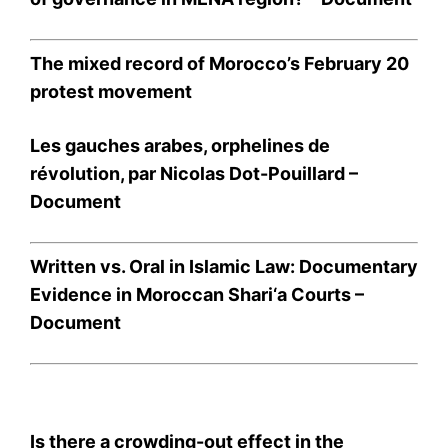
l'information
The mixed record of Morocco’s February 20
protest movement
Les gauches arabes, orphelines de
révolution, par Nicolas Dot-Pouillard –
Document
Written vs. Oral in Islamic Law: Documentary
S'ABONNER MAINTENANT
Evidence in Moroccan Shari‘a Courts –
Document
Insight Publications
À propos
Is there a crowding-out effect in the