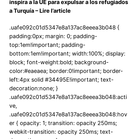
inspira a la UE para expulsar a los refugiados
a Turquía –
Lire l’article
.uafe092c01d5347e8a137ac8eeea3b048 {
padding:0px; margin: 0; padding-
top:1em!important; padding-
bottom:1em!important; width:100%; display:
block; font-weight:bold; background-
color:#eaeaea; border:0!important; border-
left:4px solid #34495E!important; text-
decoration:none; }
.uafe092c01d5347e8a137ac8eeea3b048:acti
ve,
.uafe092c01d5347e8a137ac8eeea3b048:hov
er { opacity: 1; transition: opacity 250ms;
webkit-transition: opacity 250ms; text-