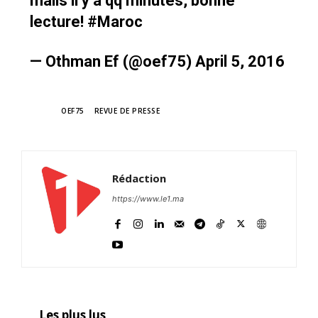
mails il y a qq minutes, bonne
lecture!
#Maroc
— Othman Ef (@oef75)
April 5, 2016
TAGS
OEF75
REVUE DE PRESSE
Rédaction
https://www.le1.ma
Les plus lus