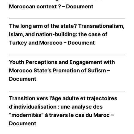
Nous contacter
Moroccan context ? –
Document
Formules d’abonnement
Mon compte
The long arm of the state? Transnationalism,
Islam, and nation-building: the case of
Turkey and Morocco –
Document
Related
La Revue de Presse
Youth Perceptions and Engagement with
Intelligente cablée par
Morocco State’s Promotion of Sufism –
@OEF75 – 10 Mai 2016
20,5% des sondés au Maroc
Document
ont déclaré manifester un fort
soutien au voile intégral
La Revue de Presse
(…) l’agence tunisienne
Transition vers l’âge adulte et trajectoires
Intelligente cablée par
Sigma l’a faite en partenariat
@OEF75
d’individualisation : une analyse des
avec l’Observatoire arabe
17 May 2016
27 April 2016
des religions et des libertés
In "Revue de Presse"
“modernités” à travers le cas du Maroc –
In "Revue de Presse"
(OARL) et la fondation
Document
allemande Konrad Adenauer
La Revue de Presse
(…) les Marocains se disent
Intelligente cablée par