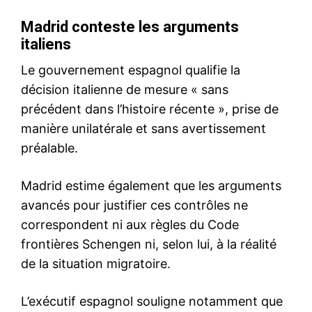
Mon compte
Related
Nasser Bourita reçoit son
Maroc-Gambie : Bourita
homologue gambien, porteur
reçoit un envoyé spécial
d’un message écrit du
porteur d’un message au Roi
Président de la Gambie à SM
Mohammed VI
le Roi
18 June 2026
4 June 2025
In "Diplomatie"
In "Diplomatie"