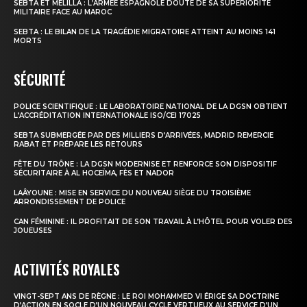
SEBTA ET MELILLA : L’ARMÉE ESPAGNOLE DOUTE DE SA SUPÉRIORITÉ
MILITAIRE FACE AU MAROC
SEBTA : LE BILAN DE LA TRAGÉDIE MIGRATOIRE ATTEINT AU MOINS 141
MORTS
SÉCURITÉ
POLICE SCIENTIFIQUE : LE LABORATOIRE NATIONAL DE LA DGSN OBTIENT
L’ACCRÉDITATION INTERNATIONALE ISO/CEI 17025
SEBTA SUBMERGÉE PAR DES MILLIERS D’ARRIVÉES, MADRID REMERCIE
RABAT ET PRÉPARE LES RETOURS
FÊTE DU TRÔNE : LA DGSN MODERNISE ET RENFORCE SON DISPOSITIF
SÉCURITAIRE À AL HOCEÏMA, FÈS ET NADOR
LAÂYOUNE : MISE EN SERVICE DU NOUVEAU SIÈGE DU TROISIÈME
ARRONDISSEMENT DE POLICE
CAN FÉMININE : IL PROFITAIT DE SON TRAVAIL À L’HÔTEL POUR VOLER DES
JOUEUSES
ACTIVITÉS ROYALES
VINGT-SEPT ANS DE RÈGNE : LE ROI MOHAMMED VI ÉRIGE SA DOCTRINE
D’ACTION EN SOCLE D’UN NOUVEAU CYCLE VERTUEUX AU SERVICE D’UN