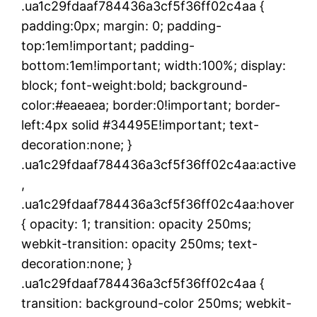
.ua1c29fdaaf784436a3cf5f36ff02c4aa {
padding:0px; margin: 0; padding-
top:1em!important; padding-
bottom:1em!important; width:100%; display:
block; font-weight:bold; background-
color:#eaeaea; border:0!important; border-
left:4px solid #34495E!important; text-
decoration:none; }
.ua1c29fdaaf784436a3cf5f36ff02c4aa:active
,
.ua1c29fdaaf784436a3cf5f36ff02c4aa:hover
{ opacity: 1; transition: opacity 250ms;
webkit-transition: opacity 250ms; text-
decoration:none; }
.ua1c29fdaaf784436a3cf5f36ff02c4aa {
transition: background-color 250ms; webkit-