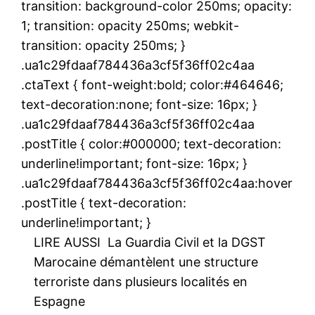
transition: background-color 250ms; opacity:
1; transition: opacity 250ms; webkit-
transition: opacity 250ms; }
.ua1c29fdaaf784436a3cf5f36ff02c4aa
.ctaText { font-weight:bold; color:#464646;
text-decoration:none; font-size: 16px; }
.ua1c29fdaaf784436a3cf5f36ff02c4aa
.postTitle { color:#000000; text-decoration:
underline!important; font-size: 16px; }
.ua1c29fdaaf784436a3cf5f36ff02c4aa:hover
.postTitle { text-decoration:
underline!important; }
LIRE AUSSI
La Guardia Civil et la DGST
Marocaine démantèlent une structure
terroriste dans plusieurs localités en
Espagne