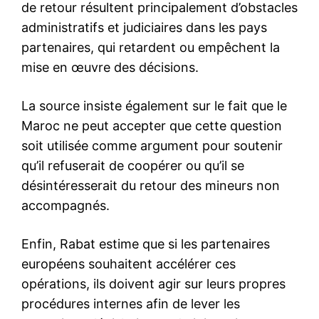
l’intention du gouvernement
américain de transférer son
ambassade de Tel-Aviv vers
la Ville Sainte. L’annonce de
l’appel…
Boris Johnson a envisagé
d’attaquer les Pays-Bas pour
saisir des vaccins
AstraZeneca pendant la
pandémie
20 April 2026
In "Monde"