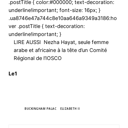
.postTitle { color:#000000; text-decoration:
underline!important; font-size: 16px; }
.ua8746e47a744c8e10aa646a9349a3186:ho
ver .postTitle { text-decoration:
underline!important; }
LIRE AUSSI
Nezha Hayat, seule femme
arabe et africaine à la tête d’un Comité
Régional de l’IOSCO
Le1
TAGS
BUCKINGHAM PALAC
ELIZABETH II