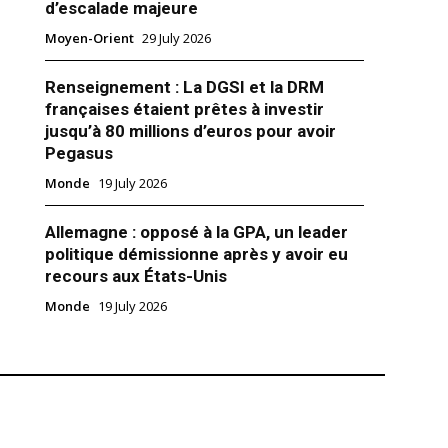
d’escalade majeure
Moyen-Orient
29 July 2026
Renseignement : La DGSI et la DRM
a prévenu Ankara avant les
françaises étaient prêtes à investir
éliennes sur l’Iran
25
jusqu’à 80 millions d’euros pour avoir
Pegasus
Monde
19 July 2026
Allemagne : opposé à la GPA, un leader
politique démissionne après y avoir eu
recours aux États-Unis
Monde
19 July 2026