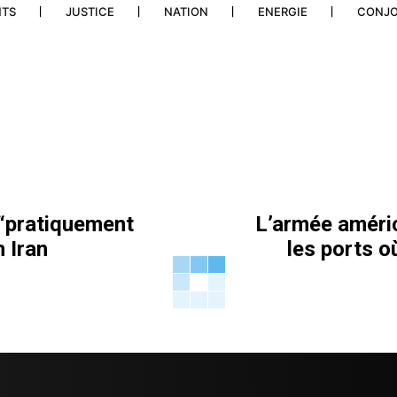
NTS
JUSTICE
NATION
ENERGIE
CONJ
 “pratiquement
L’armée américa
n Iran
les ports o