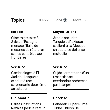
Topics
COP22
Foot
More
Europe
Moyen-Orient
Crise migratoire à
Arabie saoudite,
Sebta : l’Espagne
Turquie et Pakistan
menace l’Italie de
scellent à La Mecque
mesures de rétorsion
un pacte de défense
sur les contrôles aux
mutuelle
frontières
Sécurité
Sécurité
Cambriolages à El
Oujda : arrestation d’un
Jadida : l’enquête
ressortissant
conduit à une
néerlandais recherché
surprenante deuxième
par Interpol
arrestation
Diplomatie
Défense
Hautes Instructions
Canadair, Super Puma,
Royales pour le retour
Turbo Thrush : le