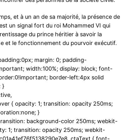
mps, et à un an de sa majorité, la présence de
est un signal fort du roi Mohammed VI qui
entissage du prince héritier à savoir la
e et le fonctionnement du pourvoir exécutif.
dding:0px; margin: 0; padding-
ortant; width:100%; display: block; font-
rder:0!important; border-left:4px solid
 }
ive,
 { opacity: 1; transition: opacity 250ms;
oration:none; }
ansition: background-color 250ms; webkit-
y: 1; transition: opacity 250ms; webkit-
ac01a41ef76f5138290e7e8 .ctaText { font-