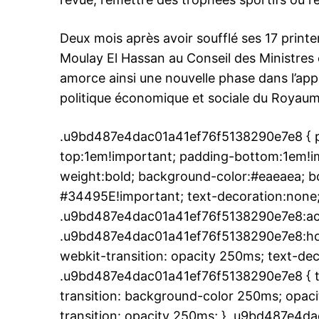
Deux mois après avoir soufflé ses 17 printe
Moulay El Hassan au Conseil des Ministres 
amorce ainsi une nouvelle phase dans l’appr
politique économique et sociale du Royaum
.u9bd487e4dac01a41ef76f5138290e7e8 { pa
top:1em!important; padding-bottom:1em!imp
weight:bold; background-color:#eaeaea; bo
#34495E!important; text-decoration:none;
.u9bd487e4dac01a41ef76f5138290e7e8:act
.u9bd487e4dac01a41ef76f5138290e7e8:hover
webkit-transition: opacity 250ms; text-dec
.u9bd487e4dac01a41ef76f5138290e7e8 { tr
transition: background-color 250ms; opacit
transition: opacity 250ms; } .u9bd487e4d