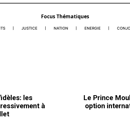
Focus Thématiques
NTS
JUSTICE
NATION
ENERGIE
CONJ
idèles: les
Le Prince Moul
gressivement à
option interna
let