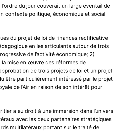
l’ordre du jour couverait un large éventail de
n contexte politique, économique et social
structions
Qui est Turki ben Mohammed Al Saoud
es du projet de loi de finances rectificative
ueille le
reçu par Moulay El Hassan ?
dagogique en les articulants autour de trois
Le prince héritier Moulay El Hassan a reçu
 Mohammed
ce lundi à Rabat le ministre d’État, membre
rogressive de l’activité économique; 2)
 El Hassan
du Conseil des ministres, le prince Turki
de la mise en œuvre des réformes de
e
ben Mohammed ben Fahd ben Abdulaziz,
laire de
porteur de deux messages oraux du Roi
’approbation de trois projets de loi et un projet
ne courte
Salmane et du prince héritier, MBS, au roi
19 December 2023
 du être particulièrement intéressé par le projet
e d’avion à
Mohammed VI. Le prince Turki a…
In "Famille Royale"
SM le Roi pr
ed V de
oyale de l’Air en raison de son intérêt pour
commémorati
disparition 
2 October 
In "Famille 
ritier a eu droit à une immersion dans l’univers
téraux avec les deux partenaires stratégiques
ds multilatéraux portant sur le traité de