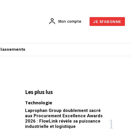
Mon compte
JE M'ABONNE
Classements
Les plus lus
Technologie
Laprophan Group doublement sacré
aux Procurement Excellence Awards
2026 : FlowLink révèle sa puissance
industrielle et logistique