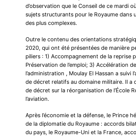
d’observation que le Conseil de ce mardi où 
sujets structurants pour le Royaume dans u
des plus complexes.
Related
Maroc-Chine : Sous les hautes in
Outre le contenu des orientations stratégiqu
du Roi, SAR Moulay El Hassan acc
2020, qui ont été présentées de manière pé
Président Xi Jinping
Sur hautes instructions du Roi
piliers : 1) Accompagnement de la reprise p
VI, SAR le Prince Héritier Moulay
Préservation de l’emploi; 3) Accélération 
a reçu, jeudi soir à Casablanca, l
Président de la République Popu
l’administration , Moulay El Hassan a suivi l
Chine, Xi Jinping, qui effectue u
de décret relatifs au domaine militaire. Il a
visite au Royaume. A sa descent
21 November 2024
l’aéroport international Mohamm
In "Famille Royale"
de décret sur la réorganisation de l’École R
Casablanca, le Président…
l’aviation.
Après l’économie et la défense, le Prince hé
de la diplomatie du Royaume : accords bila
du pays, le Royaume-Uni et la France, accor