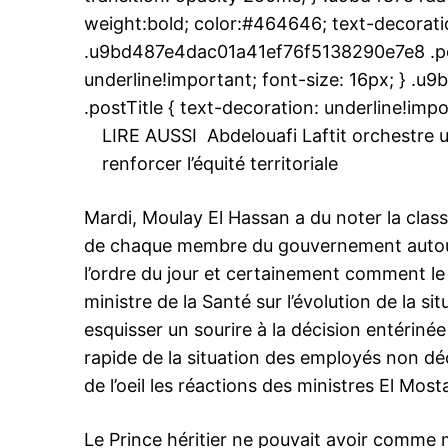
weight:bold; color:#464646; text-decoratio
.u9bd487e4dac01a41ef76f5138290e7e8 .post
underline!important; font-size: 16px; } 
le1.
.postTitle { text-decoration: underline!impo
l'intellig
LIRE AUSSI
Abdelouafi Laftit orchestr
l'inform
renforcer l’équité territoriale
Mardi, Moulay El Hassan a du noter la classi
de chaque membre du gouvernement autour d
l’ordre du jour et certainement comment le
ministre de la Santé sur l’évolution de la si
esquisser un sourire à la décision entérinée 
rapide de la situation des employés non dé
de l’oeil les réactions des ministres El M
S'ABONNER MA
Le Prince héritier ne pouvait avoir comme m