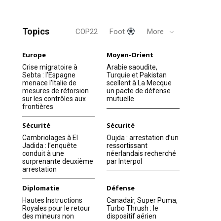
Topics
COP22
Foot
More
Europe
Moyen-Orient
Crise migratoire à
Arabie saoudite,
Sebta : l’Espagne
Turquie et Pakistan
menace l’Italie de
scellent à La Mecque
mesures de rétorsion
un pacte de défense
sur les contrôles aux
mutuelle
frontières
Sécurité
Sécurité
Cambriolages à El
Oujda : arrestation d’un
Jadida : l’enquête
ressortissant
conduit à une
néerlandais recherché
surprenante deuxième
par Interpol
arrestation
Diplomatie
Défense
Hautes Instructions
Canadair, Super Puma,
Royales pour le retour
Turbo Thrush : le
des mineurs non
dispositif aérien