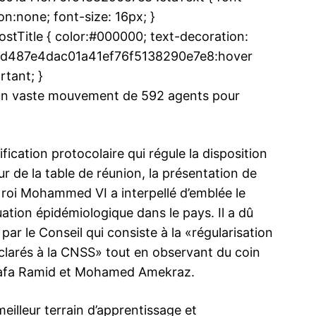
n:none; font-size: 16px; }
Title { color:#000000; text-decoration:
.u9bd487e4dac01a41ef76f5138290e7e8:hover
ma
rtant; }
ence de
e un vaste mouvement de 592 agents pour
ation
Insight Publicatio
fication protocolaire qui régule la disposition
e la table de réunion, la présentation de
À propos
 roi Mohammed VI a interpellé d’emblée le
Nous contacter
tuation épidémiologique dans le pays. Il a dû
Formules d’abonnement
par le Conseil qui consiste à la «régularisation
Mon compte
clarés à la CNSS» tout en observant du coin
ostafa Ramid et Mohamed Amekraz.
INTENANT
eilleur terrain d’apprentissage et