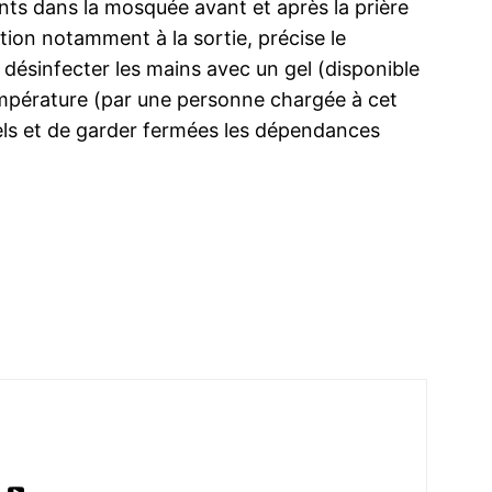
ents dans la mosquée avant et après la prière
tion notamment à la sortie, précise le
désinfecter les mains avec un gel (disponible
empérature (par une personne chargée à cet
ma
onnels et de garder fermées les dépendances
ence de
ation
Insight Publicatio
À propos
Nous contacter
Formules d’abonnement
Mon compte
INTENANT