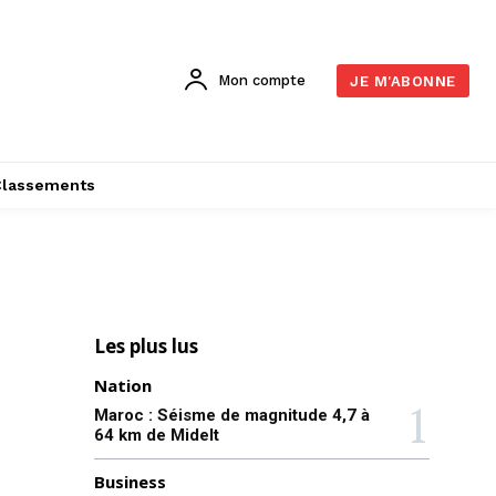
Mon compte
JE M'ABONNE
Classements
Les plus lus
Nation
Maroc : Séisme de magnitude 4,7 à
64 km de Midelt
Business