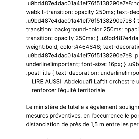
.u9bd487e4dac01a41ef76f5138290e7e8:hover
webkit-transition: opacity 250ms; text-dec
.u9bd487e4dac01a41ef76f5138290e7e8 { tr
transition: background-color 250ms; opacit
transition: opacity 250ms; } .u9bd487e4d
weight:bold; color:#464646; text-decoratio
.u9bd487e4dac01a41ef76f5138290e7e8 .post
underline!important; font-size: 16px; } 
.postTitle { text-decoration: underline!impo
LIRE AUSSI
Abdelouafi Laftit orchestr
renforcer l’équité territoriale
Le ministère de tutelle a également souligné
mesures préventives, en l’occurrence le po
distanciation de près de 1,5 m entre les pe