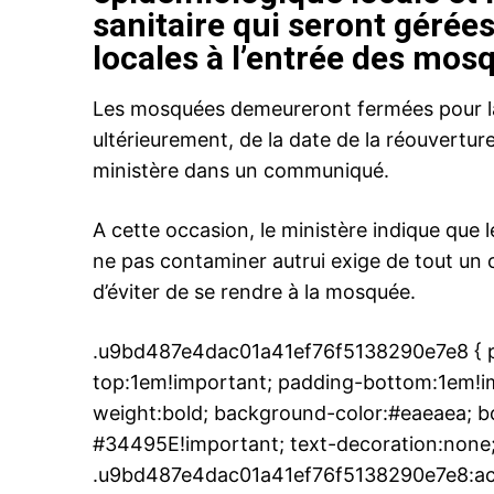
sanitaire qui seront géré
locales à l’entrée des mos
Les mosquées demeureront fermées pour la 
ultérieurement, de la date de la réouverture
ministère dans un communiqué.
A cette occasion, le ministère indique que l
ne pas contaminer autrui exige de tout un
d’éviter de se rendre à la mosquée.
.u9bd487e4dac01a41ef76f5138290e7e8 { pa
top:1em!important; padding-bottom:1em!imp
weight:bold; background-color:#eaeaea; bo
#34495E!important; text-decoration:none;
.u9bd487e4dac01a41ef76f5138290e7e8:act