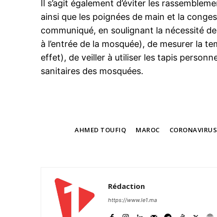
Il s’agit également d’éviter les rassemblem
ainsi que les poignées de main et la conges
communiqué, en soulignant la nécessité de 
à l’entrée de la mosquée), de mesurer la t
le1.
effet), de veiller à utiliser les tapis pers
l'intellig
sanitaires des mosquées.
l'inform
TAGS
AHMED TOUFIQ
MAROC
CORONAVIRUS
Rédaction
https://www.le1.ma
S'ABONNER MA