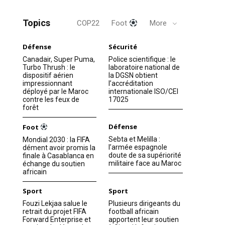
Topics
COP22
Foot
More
Défense
Sécurité
Canadair, Super Puma,
Police scientifique : le
Turbo Thrush : le
laboratoire national de
dispositif aérien
la DGSN obtient
impressionnant
l’accréditation
déployé par le Maroc
internationale ISO/CEI
contre les feux de
17025
forêt
Défense
Foot
Sebta et Melilla :
Mondial 2030 : la FIFA
l’armée espagnole
dément avoir promis la
doute de sa supériorité
finale à Casablanca en
militaire face au Maroc
échange du soutien
africain
Sport
Sport
Fouzi Lekjaa salue le
Plusieurs dirigeants du
retrait du projet FIFA
football africain
Forward Enterprise et
apportent leur soutien