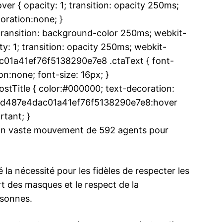
 { opacity: 1; transition: opacity 250ms;
oration:none; }
ansition: background-color 250ms; webkit-
y: 1; transition: opacity 250ms; webkit-
ac01a41ef76f5138290e7e8 .ctaText { font-
n:none; font-size: 16px; }
Title { color:#000000; text-decoration:
.u9bd487e4dac01a41ef76f5138290e7e8:hover
rtant; }
e un vaste mouvement de 592 agents pour
 la nécessité pour les fidèles de respecter les
rt des masques et le respect de la
rsonnes.