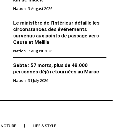
Nation
3 August 2026
Le ministère de l’Intérieur détaille les
circonstances des événements
survenus aux points de passage vers
r le nouvel an, la Turquie veut
Ceuta et Melilla
mosquée Sainte-Sophie par un
dèles
Nation
2 August 2026
 31 décembre 2021, le chef
 religieuses turc, Ali Erbas, a
Sebta : 57 morts, plus de 48.000
ocitoyens à assister à la prière
personnes déjà retournées au Maroc
e samedi matin, premier jour de
 année. Le Président des
Nation
31 July 2026
igieuses, Ali Erbas, a lancé un
r 2021
on compte «Twitter», conviant
…
ONCTURE
LIFE & STYLE