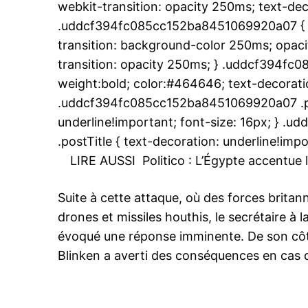
webkit-transition: opacity 250ms; text-dec
.uddcf394fc085cc152ba8451069920a07 { t
transition: background-color 250ms; opacit
transition: opacity 250ms; } .uddcf394fc
Related
weight:bold; color:#464646; text-decoratio
Les États-Unis bombardent des c
.uddcf394fc085cc152ba8451069920a07 .pos
Yémen liées aux Houthis
underline!important; font-size: 16px; } 
Les États-Unis et le Royaume-Un
des frappes sur plusieurs cibles
.postTitle { text-decoration: underline!impo
militants Houthis au Yémen. Les 
LIRE AUSSI
Politico : L’Égypte accentue
font suite à plus de deux mois d
des Houthis contre des navires 
commerce internationaux et des 
12 January 2024
Suite à cette attaque, où des forces britan
guerre américains dans la mer R
In "Nation"
drones et missiles houthis, le secrétaire à
élargissant un conflit au Moyen-
évoqué une réponse imminente. De son côté
Blinken a averti des conséquences en cas 