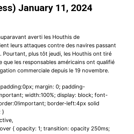
ess)
January 11, 2024
uparavant averti les Houthis de
ma
ence de
ient leurs attaques contre des navires passant
ation
 Pourtant, plus tôt jeudi, les Houthis ont tiré
ce que les responsables américains ont qualifié
Insight Publicatio
igation commerciale depuis le 19 novembre.
À propos
adding:0px; margin: 0; padding-
Nous contacter
ortant; width:100%; display: block; font-
Formules d’abonnement
rder:0!important; border-left:4px solid
Mon compte
 }
tive,
 { opacity: 1; transition: opacity 250ms;
INTENANT