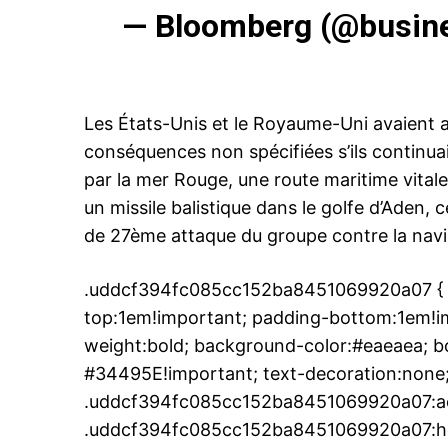
— Bloomberg (@busin
Les États-Unis et le Royaume-Uni avaient a
le1.
l'intellig
conséquences non spécifiées s’ils continua
l'inform
par la mer Rouge, une route maritime vitale.
un missile balistique dans le golfe d’Aden, 
de 27ème attaque du groupe contre la nav
.uddcf394fc085cc152ba8451069920a07 { p
top:1em!important; padding-bottom:1em!imp
weight:bold; background-color:#eaeaea; bo
#34495E!important; text-decoration:none;
.uddcf394fc085cc152ba8451069920a07:ac
.uddcf394fc085cc152ba8451069920a07:hover
S'ABONNER MA