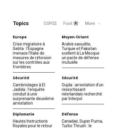
Topics
COP22
Foot
More
Europe
Moyen-Orient
Crise migratoire à
Arabie saoudite,
Sebta : l’Espagne
Turquie et Pakistan
menace l’Italie de
scellent à La Mecque
mesures de rétorsion
un pacte de défense
sur les contrôles aux
mutuelle
frontières
Sécurité
Sécurité
Cambriolages à El
Oujda : arrestation d’un
Jadida : l’enquête
ressortissant
conduit à une
néerlandais recherché
surprenante deuxième
par Interpol
arrestation
Diplomatie
Défense
Hautes Instructions
Canadair, Super Puma,
Royales pour le retour
Turbo Thrush : le