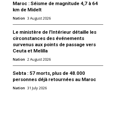
Maroc : Séisme de magnitude 4,7 à 64
km de Midelt
Nation
3 August 2026
Le ministère de l’Intérieur détaille les
circonstances des événements
ette autre guerre du Golfe où
survenus aux points de passage vers
embourbé
Ceuta et Melilla
u Yémen qui dure depuis trois
entre d’une part l’armée
Nation
2 August 2026
u gouvernement du président
ansour Hédi, soutenu par la
Sebta : 57 morts, plus de 48.000
abe conduite par l’Arabie
les Emirats arabes unis contre
r 2018
personnes déjà retournées au Maroc
chiite houthie épaulée par l’Iran
rient"
Nation
31 July 2026
n paroxysme…