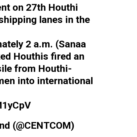
t on 27th Houthi
hipping lanes in the
ately 2 a.m. (Sanaa
ked Houthis fired an
sile from Houthi-
men into international
jM1yCpV
mand (@CENTCOM)