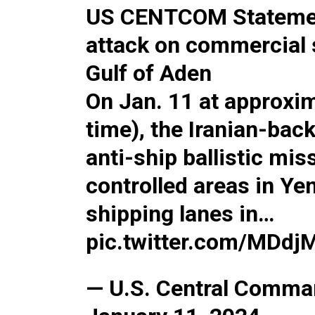
US CENTCOM Statemen
attack on commercial s
Gulf of Aden
On Jan. 11 at approxim
time), the Iranian-bac
anti-ship ballistic mis
controlled areas in Ye
shipping lanes in…
pic.twitter.com/MDd
— U.S. Central Com