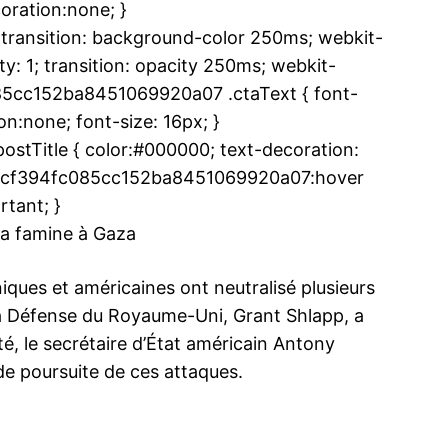
oration:none; }
ransition: background-color 250ms; webkit-
y: 1; transition: opacity 250ms; webkit-
085cc152ba8451069920a07 .ctaText { font-
n:none; font-size: 16px; }
ibles au
Au Yémen, c
tTitle { color:#000000; text-decoration:
Ryadh est 
.uddcf394fc085cc152ba8451069920a07:hover
i ont lancé
La guerre d
 des
ans et demi 
rtant; }
frappes
régulière d
 la famine à Gaza
’attaques
Abd Rabbo M
de
coalition ar
navires de
saoudite et 
12 Novembe
niques et américaines ont neutralisé plusieurs
ouge,
la rébellion 
In "Moyen-O
Accord surprise entre Trump et les Houthis
 la Défense du Royaume-Uni, Grant Shlapp, a
Orient…
a connu so
7 May 2025
In "USA"
, le secrétaire d’État américain Antony
de poursuite de ces attaques.