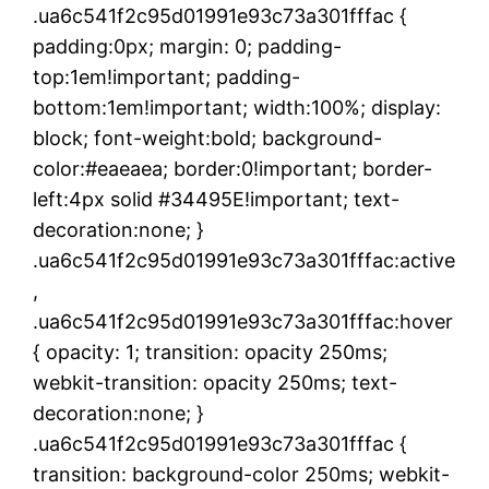
.ua6c541f2c95d01991e93c73a301fffac {
padding:0px; margin: 0; padding-
top:1em!important; padding-
bottom:1em!important; width:100%; display:
block; font-weight:bold; background-
color:#eaeaea; border:0!important; border-
left:4px solid #34495E!important; text-
decoration:none; }
.ua6c541f2c95d01991e93c73a301fffac:active
,
.ua6c541f2c95d01991e93c73a301fffac:hover
{ opacity: 1; transition: opacity 250ms;
webkit-transition: opacity 250ms; text-
decoration:none; }
.ua6c541f2c95d01991e93c73a301fffac {
transition: background-color 250ms; webkit-