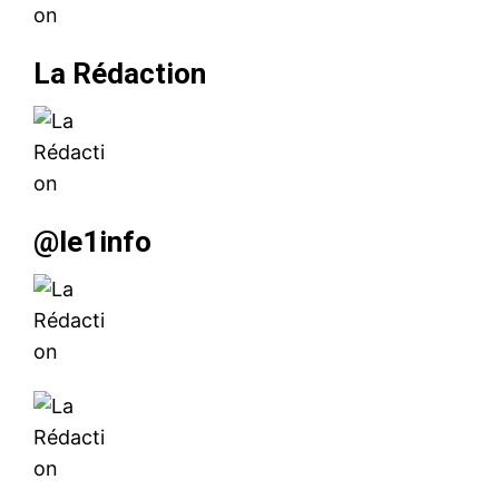
La Rédaction
@le1info
le1.ma
l'intelligence de
l'information