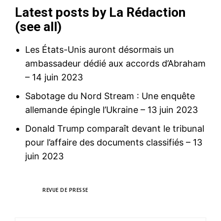
Latest posts by La Rédaction
(
see all
)
Les États-Unis auront désormais un
ambassadeur dédié aux accords d’Abraham
– 14 juin 2023
Sabotage du Nord Stream : Une enquête
allemande épingle l’Ukraine
– 13 juin 2023
S'ABONNER MAINTENANT
Donald Trump comparaît devant le tribunal
pour l’affaire des documents classifiés
– 13
juin 2023
Insight Publications
À propos
TAGS
REVUE DE PRESSE
Nous contacter
Formules d’abonnement