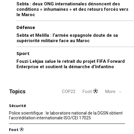
#Le1Facts : 8 décembre, le
Sebta : deux ONG internationales dénoncent des
64e anniversaire du
conditions « inhumaines » et des retours forcés vers
soulèvement de 1952 à
le Maroc
Casablanca
11 December 2016
Défense
In "Nation"
Sebta et Melilla : l’armée espagnole doute de sa
supériorité militaire face au Maroc
Sport
Fouzi Lekjaa salue le retrait du projet FIFA Forward
Enterprise et soutient la démarche d’Infantino
Topics
COP22
Foot
More
Sécurité
Police scientifique : le laboratoire national de la DGSN obtient
l’accréditation internationale ISO/CEI 17025
Foot