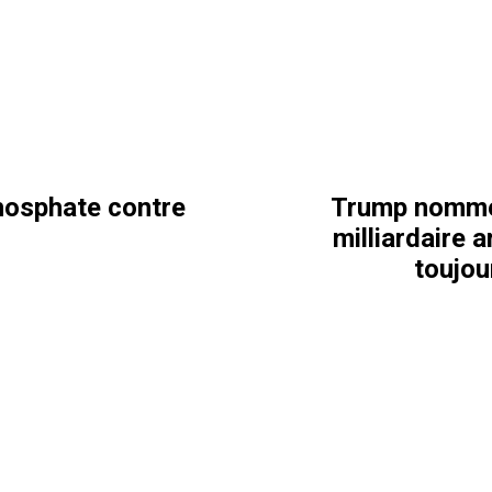
hosphate contre
Trump nomme 
milliardaire 
toujo