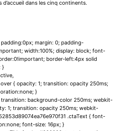
s d’accueil dans les cinq continents.
adding:0px; margin: 0; padding-
ortant; width:100%; display: block; font-
rder:0!important; border-left:4px solid
 }
tive,
 { opacity: 1; transition: opacity 250ms;
oration:none; }
ransition: background-color 250ms; webkit-
y: 1; transition: opacity 250ms; webkit-
852853d89074ea76e970f31 .ctaText { font-
n:none; font-size: 16px; }