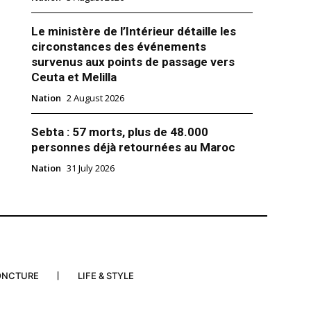
Le ministère de l’Intérieur détaille les
circonstances des événements
survenus aux points de passage vers
Ceuta et Melilla
Nation
2 August 2026
 La Journée internationale de
Sebta : 57 morts, plus de 48.000
vec le peuple palestinien
personnes déjà retournées au Maroc
er 2016
Nation
31 July 2026
ONCTURE
LIFE & STYLE