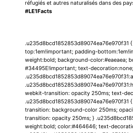
réfugiés et autres naturalisés dans des pay
#LE1Facts
.u235d8bcd1852853d89074ea76e970f31 { p
top:1em!important; padding-bottom:1em!imp
weight:bold; background-color:#eaeaea; bo
#34495E!important; text-decoration:none;
.u235d8bcd1852853d89074ea76e970f31:ac
.u235d8bcd1852853d89074ea76e970f31:hover
webkit-transition: opacity 250ms; text-dec
.u235d8bcd1852853d89074ea76e970f31 { t
transition: background-color 250ms; opacit
transition: opacity 250ms; } .u235d8bcd1
weight:bold; color:#464646; text-decoratio