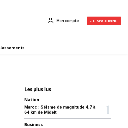
Mon compte
JE M'ABONNE
Classements
Les plus lus
Nation
Maroc : Séisme de magnitude 4,7 à
64 km de Midelt
Business