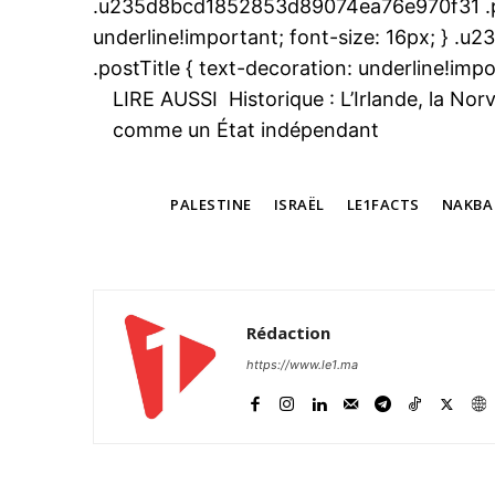
.u235d8bcd1852853d89074ea76e970f31 .pos
underline!important; font-size: 16px; }
.postTitle { text-decoration: underline!impo
LIRE AUSSI
Historique : L’Irlande, la No
comme un État indépendant
le1.
l'intellig
l'inform
TAGS
PALESTINE
ISRAËL
LE1FACTS
NAKBA
Rédaction
https://www.le1.ma