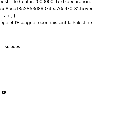
tTitle { color:#000000; text-decoration:
 .u235d8bcd1852853d89074ea76e970f31:hover
rtant; }
rvège et l’Espagne reconnaissent la Palestine
ma
ence de
ation
AL-QODS
Insight Publicatio
À propos
Nous contacter
Formules d’abonnement
Mon compte