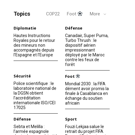
Topics
COP22
Foot
More
Diplomatie
Défense
Hautes Instructions
Canadair, Super Puma,
Royales pour le retour
Turbo Thrush : le
des mineurs non
dispositif aérien
accompagnés depuis
impressionnant
l’Espagne et l’Europe
déployé par le Maroc
contre les feux de
forêt
Sécurité
Foot
Police scientifique : le
Mondial 2030 : la FIFA
laboratoire national de
dément avoir promis la
la DGSN obtient
finale à Casablanca en
l’accréditation
échange du soutien
internationale ISO/CEI
africain
17025
Défense
Sport
Sebta et Melilla :
Fouzi Lekjaa salue le
l’armée espagnole
retrait du projet FIFA