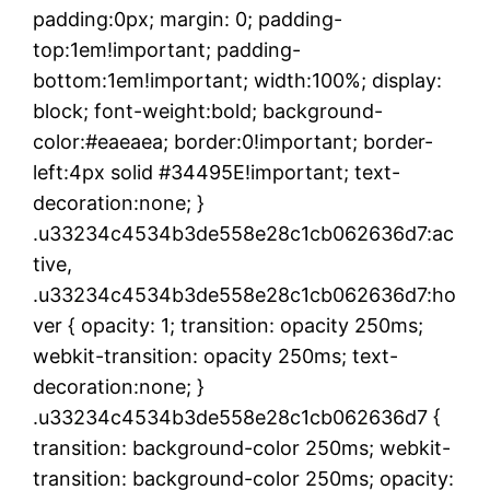
padding:0px; margin: 0; padding-
top:1em!important; padding-
bottom:1em!important; width:100%; display:
block; font-weight:bold; background-
color:#eaeaea; border:0!important; border-
left:4px solid #34495E!important; text-
decoration:none; }
.u33234c4534b3de558e28c1cb062636d7:ac
tive,
.u33234c4534b3de558e28c1cb062636d7:ho
ver { opacity: 1; transition: opacity 250ms;
webkit-transition: opacity 250ms; text-
decoration:none; }
.u33234c4534b3de558e28c1cb062636d7 {
transition: background-color 250ms; webkit-
transition: background-color 250ms; opacity: