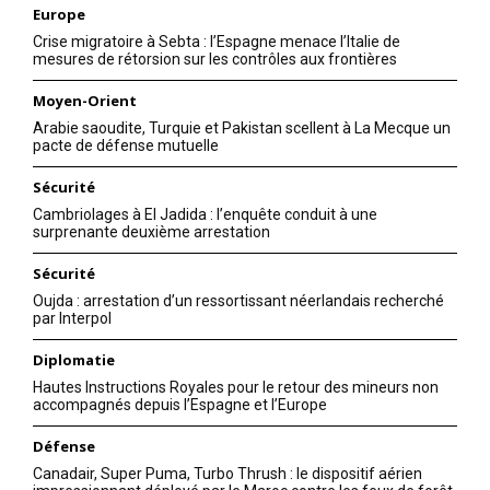
Europe
Crise migratoire à Sebta : l’Espagne menace l’Italie de
mesures de rétorsion sur les contrôles aux frontières
Moyen-Orient
Arabie saoudite, Turquie et Pakistan scellent à La Mecque un
pacte de défense mutuelle
Sécurité
Cambriolages à El Jadida : l’enquête conduit à une
surprenante deuxième arrestation
Sécurité
Oujda : arrestation d’un ressortissant néerlandais recherché
par Interpol
Diplomatie
le1.ma
Hautes Instructions Royales pour le retour des mineurs non
accompagnés depuis l’Espagne et l’Europe
l'intelligence de
l'information
Défense
Canadair, Super Puma, Turbo Thrush : le dispositif aérien