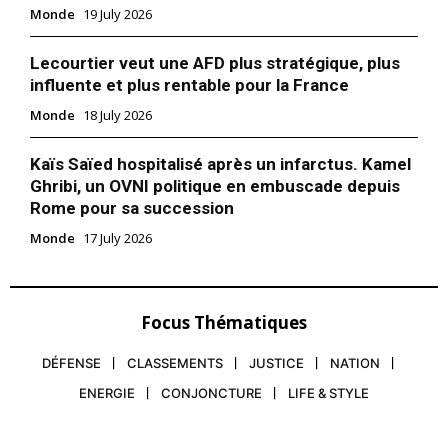
l’Irlande, la Norvège et
Monde
19 July 2026
l’Espagne ont officiellement
reconnu l’État de Palestine,
Lecourtier veut une AFD plus stratégique, plus
marquant une étape
influente et plus rentable pour la France
significative dans les efforts
22 May 2024
internationaux pour résoudre
In "Monde"
Monde
18 July 2026
le conflit israélo-palestinien.
Cette reconnaissance a
Kaïs Saïed hospitalisé après un infarctus. Kamel
conduit Israël à rappeler
immédiatement ses
Ghribi, un OVNI politique en embuscade depuis
ambassadeurs des deux
Rome pour sa succession
premiers pays, dénonçant
Monde
17 July 2026
une décision qui, selon son
ministre des…
Focus Thématiques
DÉFENSE
CLASSEMENTS
JUSTICE
NATION
ENERGIE
CONJONCTURE
LIFE & STYLE