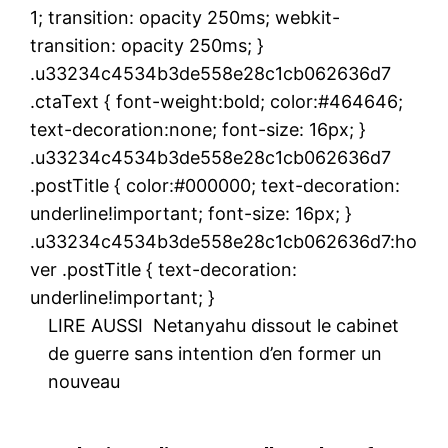
1; transition: opacity 250ms; webkit-
transition: opacity 250ms; }
.u33234c4534b3de558e28c1cb062636d7
.ctaText { font-weight:bold; color:#464646;
text-decoration:none; font-size: 16px; }
.u33234c4534b3de558e28c1cb062636d7
.postTitle { color:#000000; text-decoration:
underline!important; font-size: 16px; }
.u33234c4534b3de558e28c1cb062636d7:ho
ver .postTitle { text-decoration:
underline!important; }
LIRE AUSSI
Netanyahu dissout le cabinet
de guerre sans intention d’en former un
nouveau