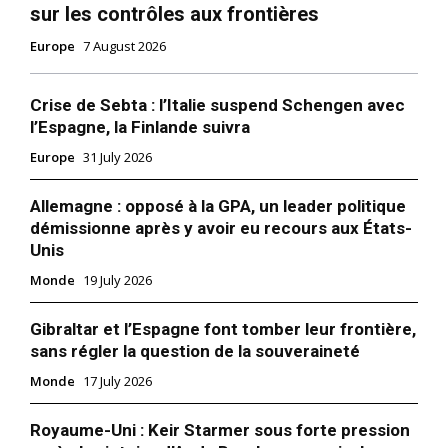
sur les contrôles aux frontières
Formules d’abonnement
Mon compte
Europe
7 August 2026
Crise de Sebta : l’Italie suspend Schengen avec
l’Espagne, la Finlande suivra
Related
Europe
31 July 2026
Coronavirus : Moins de morts
en Espagne
L’Espagne a enregistré 410
Allemagne : opposé à la GPA, un leader politique
morts du nouveau
démissionne après y avoir eu recours aux États-
coronavirus au cours des
Unis
dernières 24 heures, contre
Plus de 15.000 morts en
565 la veille, le bilan
Monde
19 July 2026
Espagne
quotidien le plus bas depuis
19 April 2020
10 April 2020
près d’un mois, a annoncé
In "Nation"
In "Europe"
Gibraltar et l’Espagne font tomber leur frontière,
dimanche le ministère
sans régler la question de la souveraineté
espagnol de la Santé. «C’est
L’Espagne, troisième bilan le
la première fois que nous
plus lourd du monde,
Monde
17 July 2026
passons en dessous des 500
prolonge le confinement
morts depuis…
L’Espagne, qui dénombre
Royaume-Uni : Keir Starmer sous forte pression
plus de 20.000 morts dus à