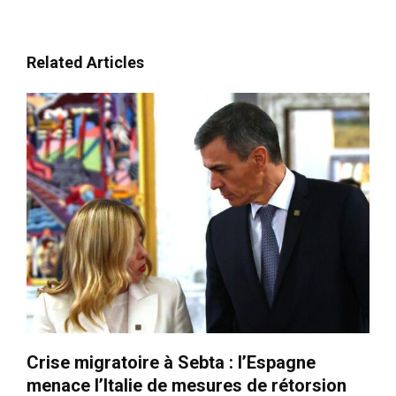
Related Articles
S'ABONNER MAINTENANT
Insight Publications
À propos
Crise migratoire à Sebta : l’Espagne
Nous contacter
menace l’Italie de mesures de rétorsion