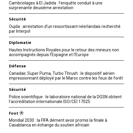
Cambriolages à El Jadida : l’enquête conduit à une
surprenante deuxième arrestation
Sécurité
Oujda : arrestation d’un ressortissant néerlandais recherché
par Interpol
Diplomatie
Hautes Instructions Royales pour le retour des mineurs non
accompagnés depuis l’Espagne et l’Europe
Défense
Canadair, Super Puma, Turbo Thrush : le dispositif aérien
impressionnant déployé par le Maroc contre les feux de forêt
Sécurité
Police scientifique : le laboratoire national de la DGSN obtient
l’accréditation internationale ISO/CEI 17025
le1.ma
Foot
l'intelligence de
Mondial 2030 : la FIFA dément avoir promis la finale à
Casablanca en échange du soutien africain
l'information