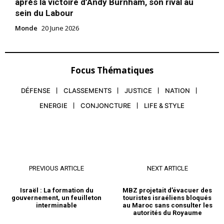
après la victoire d’Andy Burnham, son rival au
la pandémie de nouveau
sein du Labour
coronavirus, va prolonger le
strict confinement de sa
Monde
20 June 2026
population de deux
18 April 2020
semaines, jusqu’au 9 mai
In "Nation"
inclus, a déclaré samedi son
Premier ministre. «Nous
Focus Thématiques
avons fait le plus dur grâce à
la responsabilité et à la
discipline sociales…
DÉFENSE
CLASSEMENTS
JUSTICE
NATION
ENERGIE
CONJONCTURE
LIFE & STYLE
PREVIOUS ARTICLE
NEXT ARTICLE
Israël : La formation du
MBZ projetait d’évacuer des
gouvernement, un feuilleton
touristes israéliens bloqués
interminable
au Maroc sans consulter les
autorités du Royaume