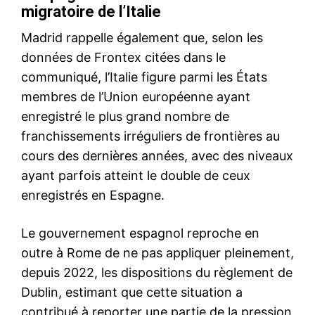
À propos
Nous contacter
Formules d’abonnement
Mon compte
Related
Un passager américain
Crash d’Air India: Les 260
asymptomatique testé positif
victimes identifiées, un
au hantavirus après
rapport préliminaire attendu
l’évacuation du navire MV
demain
Hondius à Tenerife
10 July 2025