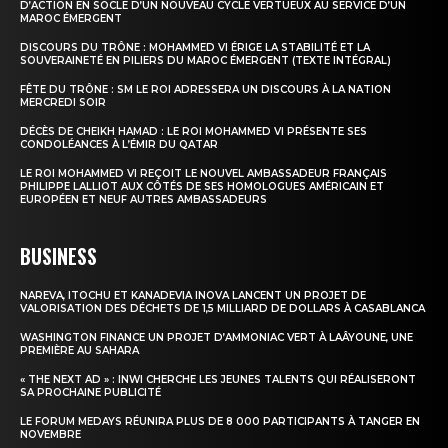
D’ACTION EN SOCLE D’UN NOUVEAU CYCLE VERTUEUX AU SERVICE D’UN
MAROC ÉMERGENT
DISCOURS DU TRÔNE : MOHAMMED VI ÉRIGE LA STABILITÉ ET LA
SOUVERAINETÉ EN PILIERS DU MAROC ÉMERGENT (TEXTE INTÉGRAL)
FÊTE DU TRÔNE : SM LE ROI ADRESSERA UN DISCOURS À LA NATION
MERCREDI SOIR
DÉCÈS DE CHEIKH HAMAD : LE ROI MOHAMMED VI PRÉSENTE SES
CONDOLÉANCES À L’ÉMIR DU QATAR
LE ROI MOHAMMED VI REÇOIT LE NOUVEL AMBASSADEUR FRANÇAIS
PHILIPPE LALLIOT AUX CÔTÉS DE SES HOMOLOGUES AMÉRICAIN ET
EUROPÉEN ET NEUF AUTRES AMBASSADEURS
BUSINESS
NAREVA, ITOCHU ET KANADEVIA INOVA LANCENT UN PROJET DE
VALORISATION DES DÉCHETS DE 1,5 MILLIARD DE DOLLARS À CASABLANCA
WASHINGTON FINANCE UN PROJET D’AMMONIAC VERT À LAÂYOUNE, UNE
PREMIÈRE AU SAHARA
« THE NEXT AD » : INWI CHERCHE LES JEUNES TALENTS QUI RÉALISERONT
SA PROCHAINE PUBLICITÉ
LE FORUM MEDAYS RÉUNIRA PLUS DE 8 000 PARTICIPANTS À TANGER EN
NOVEMBRE