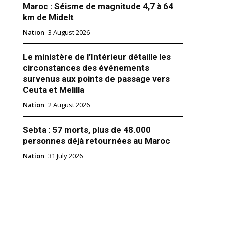
Maroc : Séisme de magnitude 4,7 à 64
km de Midelt
Nation
3 August 2026
Le ministère de l’Intérieur détaille les
circonstances des événements
aroc – Lancement imminent de
survenus aux points de passage vers
rienne directe Casablanca-Pékin
Ceuta et Melilla
e aérienne nationale, Royal Air
 a annoncé, lundi à Pékin, le
Nation
2 August 2026
e 16 janvier prochain, d’une
nne directe entre Casablanca et
Sebta : 57 morts, plus de 48.000
le cadre d’un plan de
nt qui va durer trois ans. Lors
er 2019
personnes déjà retournées au Maroc
rence de presse à laquelle ont
Nation
31 July 2026
es…