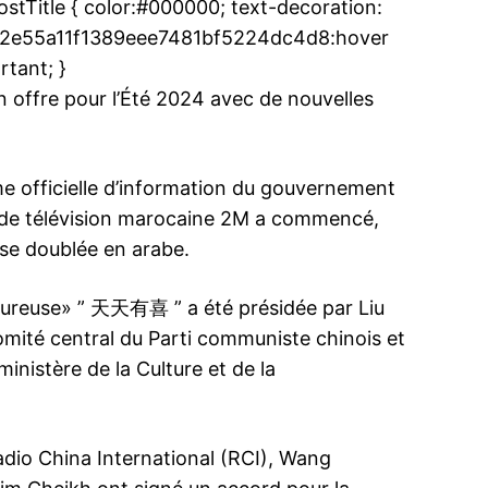
Title { color:#000000; text-decoration:
.uc22e55a11f1389eee7481bf5224dc4d8:hover
rtant; }
 offre pour l’Été 2024 avec de nouvelles
e officielle d’information du gouvernement
 de télévision marocaine 2M a commencé,
oise doublée en arabe.
ureuse» ” 天天有喜 ” a été présidée par Liu
mité central du Parti communiste chinois et
nistère de la Culture et de la
adio China International (RCI), Wang