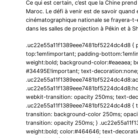
Ce qui est certain, c’est que la Chine prend
Maroc. Le défi à venir est de savoir quan
cinématographique nationale se frayera-t-
dans les salles de projection à Pékin et à S
.uc22e55a11f1389eee7481bf5224dc4d8 { pa
top:1em!important; padding-bottom:1em!imp
weight:bold; background-color:#eaeaea; bo
#34495E!important; text-decoration:none;
.uc22e55a11f1389eee7481bf5224dc4d8:act
.uc22e55a11f1389eee7481bf5224dc4d8:hover
webkit-transition: opacity 250ms; text-dec
.uc22e55a11f1389eee7481bf5224dc4d8 { tr
transition: background-color 250ms; opacit
transition: opacity 250ms; } .uc22e55a11
weight:bold; color:#464646; text-decoratio