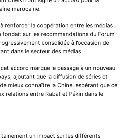
lim Cheikh ont signé un accord pour la
chaîne marocaine.
à renforcer la coopération entre les médias
se fondait sur les recommandations du Forum
ma
 progressivement consolidée à l’occasion de
ence de
ant dans le secteur des médias.
ation
Insight Publicatio
ue cet accord marque le passage à un nouveau
ays, ajoutant que la diffusion de séries et
À propos
 de mieux connaître la Chine, espérant que ce
Nous contacter
x relations entre Rabat et Pékin dans le
Formules d’abonnement
Mon compte
rtainement un impact sur les différents