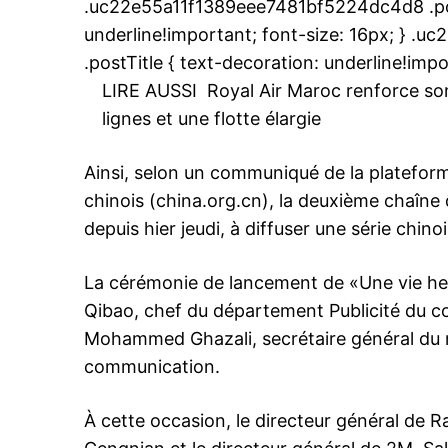
.uc22e55a11f1389eee7481bf5224dc4d8 .post
underline!important; font-size: 16px; } 
.postTitle { text-decoration: underline!impo
LIRE AUSSI
Royal Air Maroc renforce son
lignes et une flotte élargie
Ainsi, selon
un communiqué de la plateform
chinois
(china.org.cn), la deuxième chaîne
depuis hier jeudi, à diffuser une série chin
La cérémonie de lancement de «Une vie he
Qibao, chef du département Publicité du co
Mohammed Ghazali, secrétaire général du mi
communication.
À cette occasion, le directeur général de R