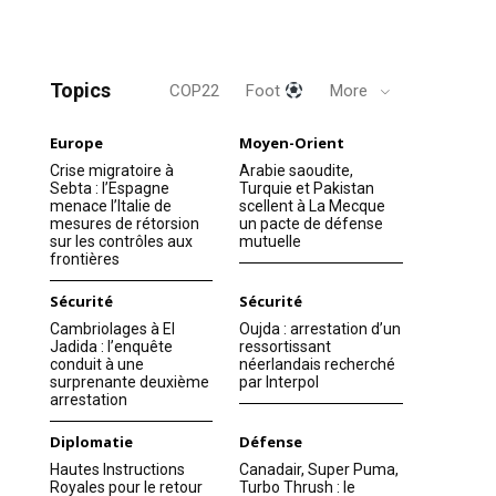
Topics
COP22
Foot
More
Europe
Moyen-Orient
Crise migratoire à
Arabie saoudite,
Sebta : l’Espagne
Turquie et Pakistan
menace l’Italie de
scellent à La Mecque
mesures de rétorsion
un pacte de défense
sur les contrôles aux
mutuelle
frontières
Sécurité
Sécurité
Cambriolages à El
Oujda : arrestation d’un
Jadida : l’enquête
ressortissant
conduit à une
néerlandais recherché
surprenante deuxième
par Interpol
arrestation
Diplomatie
Défense
Hautes Instructions
Canadair, Super Puma,
Royales pour le retour
Turbo Thrush : le