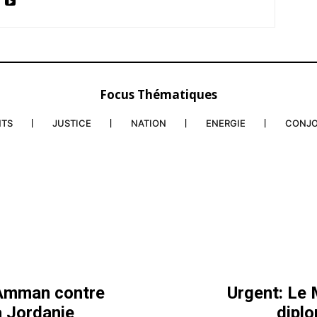
Focus Thématiques
NTS
JUSTICE
NATION
ENERGIE
CONJ
 Amman contre
Urgent: Le 
a Jordanie
dipl