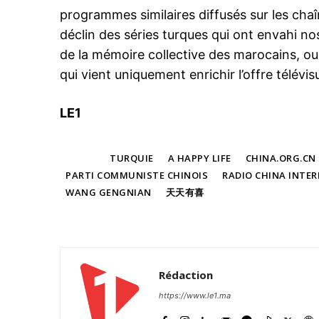
S'ABONNER MA
programmes similaires diffusés sur les ch
déclin des séries turques qui ont envahi no
de la mémoire collective des marocains, ou
qui vient uniquement enrichir l’offre télévi
Related
Colère de l’administration Trump
LE1
l’annonce du reconduction des 
entre Pékin et le Vatican
21 September 2020
In "Chine & Asie"
TAGS
TURQUIE
A HAPPY LIFE
CHINA.ORG.CN
PARTI COMMUNISTE CHINOIS
RADIO CHINA INTE
WANG GENGNIAN
天天有喜
Rédaction
https://www.le1.ma