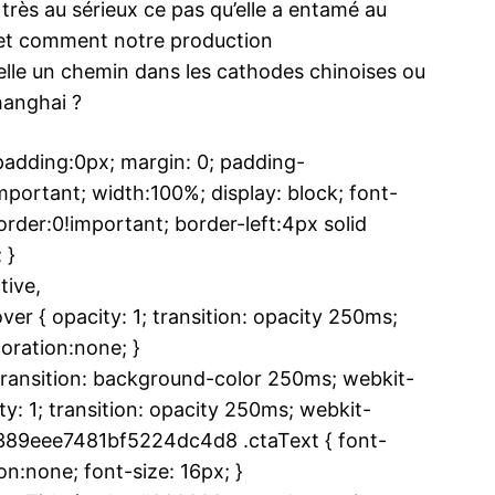
 très au sérieux ce pas qu’elle a entamé au
d et comment notre production
elle un chemin dans les cathodes chinoises ou
hanghai ?
dding:0px; margin: 0; padding-
ortant; width:100%; display: block; font-
rder:0!important; border-left:4px solid
 }
ive,
 { opacity: 1; transition: opacity 250ms;
oration:none; }
ansition: background-color 250ms; webkit-
y: 1; transition: opacity 250ms; webkit-
f1389eee7481bf5224dc4d8 .ctaText { font-
n:none; font-size: 16px; }