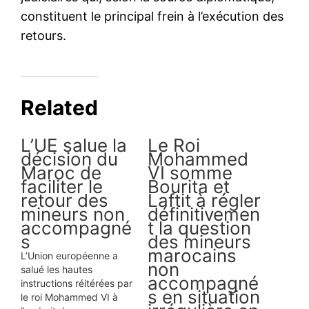
L’Iran riposte et tire des
missiles sur des bases
américaines au Qatar et en
Irak
23 June 2025
In "Moyen-Orient"