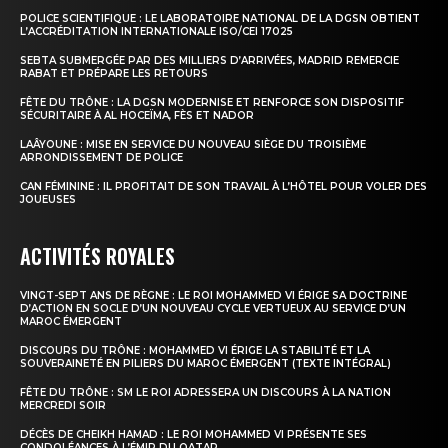
POLICE SCIENTIFIQUE : LE LABORATOIRE NATIONAL DE LA DGSN OBTIENT
L’ACCRÉDITATION INTERNATIONALE ISO/CEI 17025
SEBTA SUBMERGÉE PAR DES MILLIERS D’ARRIVÉES, MADRID REMERCIE
RABAT ET PRÉPARE LES RETOURS
FÊTE DU TRÔNE : LA DGSN MODERNISE ET RENFORCE SON DISPOSITIF
SÉCURITAIRE À AL HOCEÏMA, FÈS ET NADOR
LAÂYOUNE : MISE EN SERVICE DU NOUVEAU SIÈGE DU TROISIÈME
ARRONDISSEMENT DE POLICE
CAN FÉMININE : IL PROFITAIT DE SON TRAVAIL À L’HÔTEL POUR VOLER DES
JOUEUSES
ACTIVITÉS ROYALES
VINGT-SEPT ANS DE RÈGNE : LE ROI MOHAMMED VI ÉRIGE SA DOCTRINE
D’ACTION EN SOCLE D’UN NOUVEAU CYCLE VERTUEUX AU SERVICE D’UN
MAROC ÉMERGENT
DISCOURS DU TRÔNE : MOHAMMED VI ÉRIGE LA STABILITÉ ET LA
SOUVERAINETÉ EN PILIERS DU MAROC ÉMERGENT (TEXTE INTÉGRAL)
FÊTE DU TRÔNE : SM LE ROI ADRESSERA UN DISCOURS À LA NATION
MERCREDI SOIR
DÉCÈS DE CHEIKH HAMAD : LE ROI MOHAMMED VI PRÉSENTE SES
CONDOLÉANCES À L’ÉMIR DU QATAR