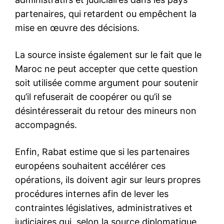
Nous contacter
Formules d’abonnement
Mon compte
Related
Opération « Bouclier de Juda
Abou Dhabi dément toute
» : Israël et les États-Unis
attaque contre une
frappent l’Iran
installation de dessalement
28 February 2026
en Iran et critique des «
In "Moyen-Orient"
fuites » israéliennes
8 March 2026
In "Moyen-Orient"