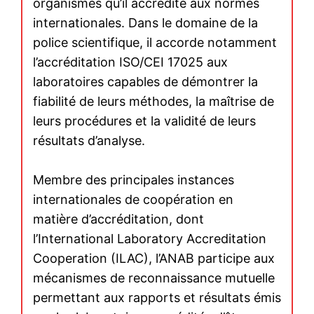
insinuations du secrétaire
L’Iran riposte et tire des
d’État américain…
missiles sur des bases
américaines au Qatar et en
Irak
23 June 2025
In "Moyen-Orient"