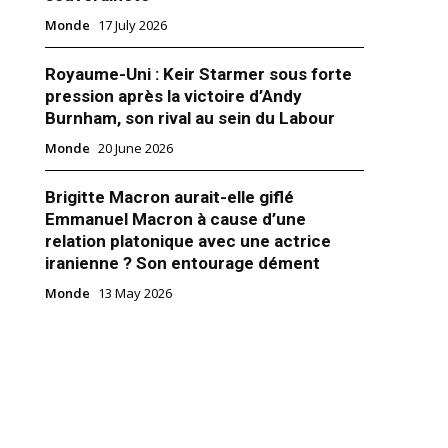
Monde
17 July 2026
Royaume-Uni : Keir Starmer sous forte
pression après la victoire d’Andy
Burnham, son rival au sein du Labour
 partir du jour d’après, une
Monde
20 June 2026
ugera à l’état de ses hôpitaux
020
Brigitte Macron aurait-elle giflé
Emmanuel Macron à cause d’une
relation platonique avec une actrice
iranienne ? Son entourage dément
Monde
13 May 2026