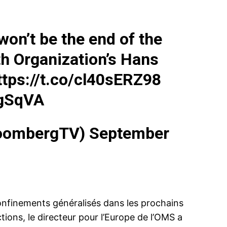
on’t be the end of the
h Organization’s Hans
ttps://t.co/cl40sERZ98
XgSqVA
loombergTV)
September
 confinements généralisés dans les prochains
ions, le directeur pour l’Europe de l’OMS a