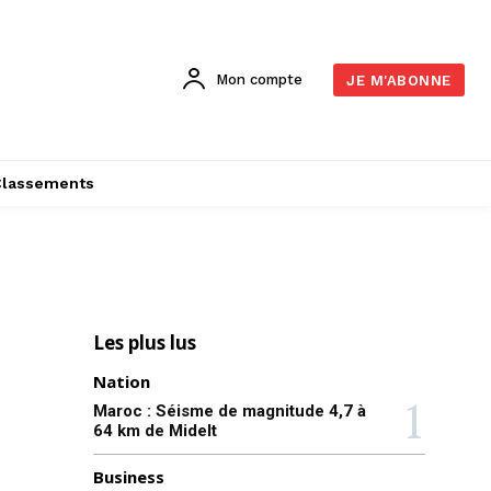
Mon compte
JE M'ABONNE
Classements
Les plus lus
Nation
Maroc : Séisme de magnitude 4,7 à
64 km de Midelt
Business