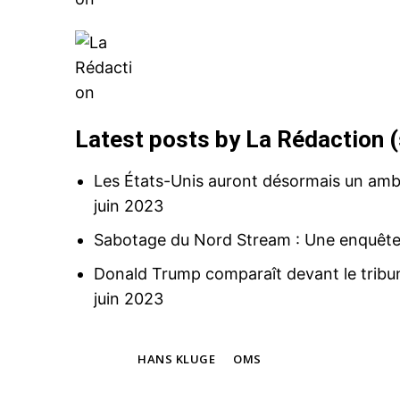
Related
Covid – L’Europe est à nouveau l
Latest posts by La Rédaction
(
de la pandémie
5 November 2021
In "Nation"
Les États-Unis auront désormais un am
juin 2023
Sabotage du Nord Stream : Une enquête 
Donald Trump comparaît devant le tribuna
juin 2023
TAGS
HANS KLUGE
OMS