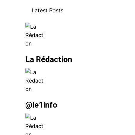
Latest Posts
le1.
l'intellig
l'inform
La Rédaction
@le1info
S'ABONNER MA