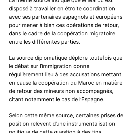
accords gouvernementaux et
de partenariat économique
signés entre le Royaume du
Maroc et la République de
Zambie, lundi au Palais
20 February 2017
présidentiel à Lusaka, sous la
In "Famille Royale"
présidence de Sa Majesté le
Roi Mohammed VI, que Dieu
L’assiste, et du Président de
la République de Zambie,
SEM.…