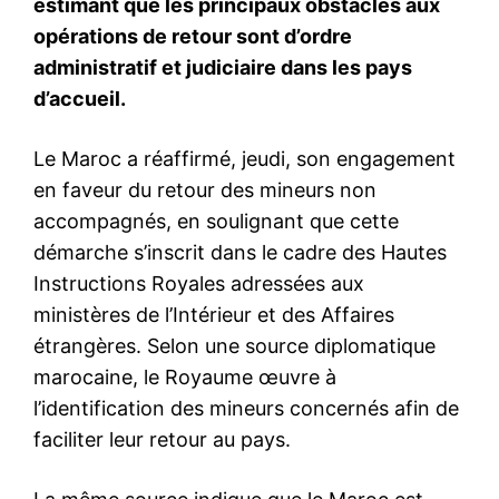
Mon compte
Related
Éducation financière : l’AMMC
GAZ : Sound Energy a la main
intensifie ses actions en
heureuse à la veille du
direction des jeunes pour la
Sommet du pétrole et du gaz
Global Money Week 2026
qui se tiendra au Maroc
20 March 2026
8 January 2019
In "Bourse"
In "Afrique"
Maroc-Zambie : signature de
19 accords
gouvernementaux et de
partenariats économiques
Lusaka – Voici les dix-neuf