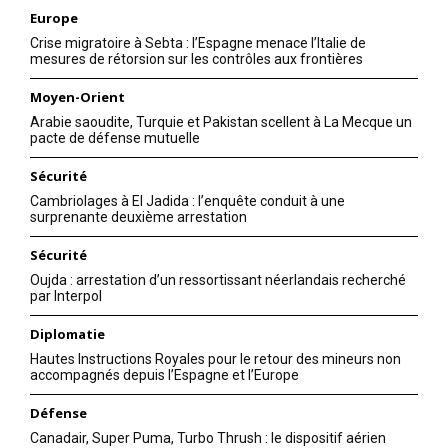
Europe
Crise migratoire à Sebta : l’Espagne menace l’Italie de
mesures de rétorsion sur les contrôles aux frontières
Moyen-Orient
Arabie saoudite, Turquie et Pakistan scellent à La Mecque un
pacte de défense mutuelle
Sécurité
Cambriolages à El Jadida : l’enquête conduit à une
S'ABONNER MAINTENANT
surprenante deuxième arrestation
Sécurité
Oujda : arrestation d’un ressortissant néerlandais recherché
par Interpol
Insight Publications
Diplomatie
À propos
Hautes Instructions Royales pour le retour des mineurs non
accompagnés depuis l’Espagne et l’Europe
Nous contacter
Défense
Formules d’abonnement
Canadair, Super Puma, Turbo Thrush : le dispositif aérien
Mon compte