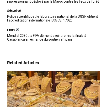
impressionnant déployé par le Maroc contre les feux de forêt
Sécurité
Police scientifique : le laboratoire national de la DGSN obtient
l’accréditation internationale ISO/CEI 17025
Related
Foot
Mondial 2030 : la FIFA dément avoir promis la finale à
Casablanca en échange du soutien africain
Marrakech : une
Marrakech : arrestation d’un
ressortissante franco-
suspect pour harcèlement
Related Articles
algérienne interpellée pour
d’une touriste
publication de contenus
15 March 2026
diffamatoires
In "Sécurité"
14 June 2026
In "Sécurité"