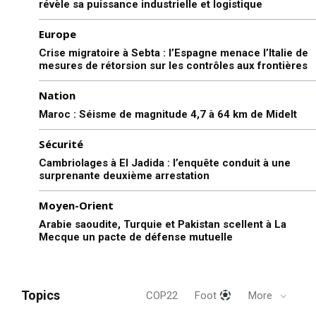
révèle sa puissance industrielle et logistique
Europe
Crise migratoire à Sebta : l’Espagne menace l’Italie de
mesures de rétorsion sur les contrôles aux frontières
Nation
Maroc : Séisme de magnitude 4,7 à 64 km de Midelt
Sécurité
Cambriolages à El Jadida : l’enquête conduit à une
surprenante deuxième arrestation
Moyen-Orient
Arabie saoudite, Turquie et Pakistan scellent à La
le1.ma
Mecque un pacte de défense mutuelle
l'intelligence de
l'information
Topics
COP22
Foot
More