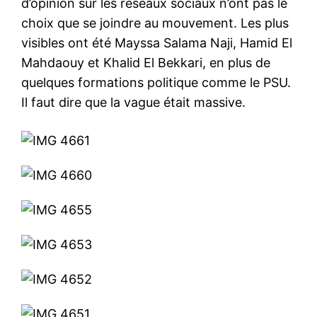
d’opinion sur les réseaux sociaux n’ont pas le
Mon compte
choix que se joindre au mouvement. Les plus
visibles ont été Mayssa Salama Naji, Hamid El
Mahdaouy et Khalid El Bekkari, en plus de
Related
quelques formations politique comme le PSU.
Tunisie : l’UGTT décrète une
Il faut dire que la vague était massive.
grève générale dans le
secteur public
Le secrétaire général de la
puissante centrale syndicale
l'Union générale tunisienne
Le nombre de nouveaux
du travail (UGTT),
abonnés Netflix en forte
Noureddine Taboubi, a
baisse au 3ème trimestre
annoncé jeudi soir 20
20 September 2018
29 October 2020
septembre 2018 que la
In "Nation"
In "Nation"
commission administrative
nationale a décrété une
grève générale dans le
secteur public le 24 octobre
suivie d’une autre grève
générale le 22 novembre
dans la fonction…