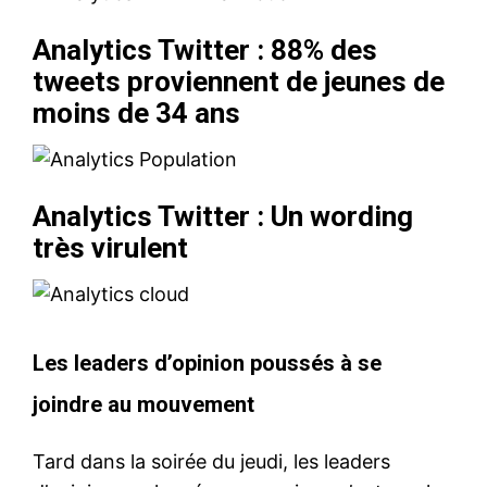
Analytics Twitter : 88% des
tweets proviennent de jeunes de
moins de 34 ans
Analytics Twitter : Un wording
très virulent
S'ABONNER MAINTENANT
Insight Publications
Les leaders d’opinion poussés à se
joindre au mouvement
À propos
Nous contacter
Tard dans la soirée du jeudi, les leaders
Formules d’abonnement