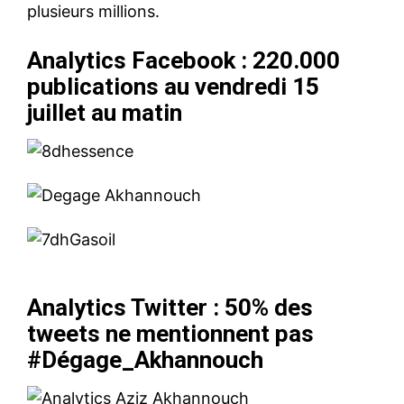
plusieurs millions.
Analytics Facebook : 220.000
publications au vendredi 15
juillet au matin
Analytics Twitter : 50% des
le1.ma
tweets ne mentionnent pas
l'intelligence de
#Dégage_Akhannouch
l'information