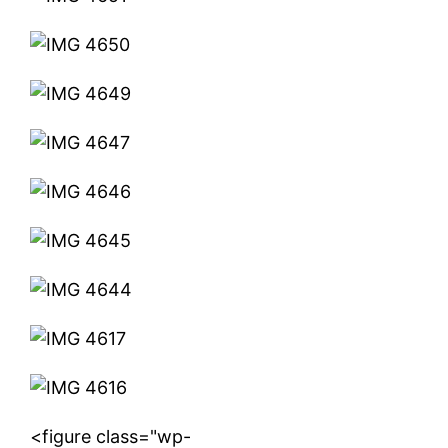
Crise de Sebta : l’exode
massif provoque une pénurie
de main-d’œuvre dans le
Nord
1 August 2026
In "Société"
<figure class="wp-