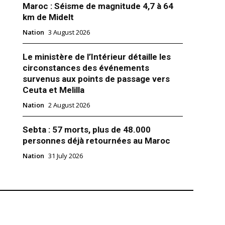
Maroc : Séisme de magnitude 4,7 à 64
km de Midelt
Nation
3 August 2026
Le ministère de l’Intérieur détaille les
 de Jacques Chirac : Moulay El
circonstances des événements
ésente le roi Mohammed VI
survenus aux points de passage vers
er 2019
Royale"
Ceuta et Melilla
Nation
2 August 2026
Sebta : 57 morts, plus de 48.000
personnes déjà retournées au Maroc
Nation
31 July 2026