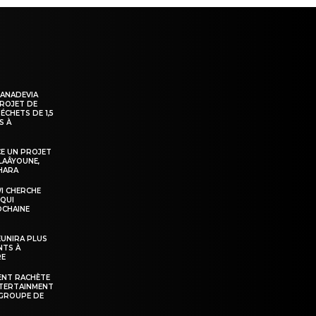
KANADEVIA
PROJET DE
ÉCHETS DE 1,5
S À
E UN PROJET
LAÂYOUNE,
AHARA
WI CHERCHE
 QUI
OCHAINE
ÉUNIRA PLUS
NTS À
RE
ENT RACHÈTE
NTERTAINMENT
GROUPE DE