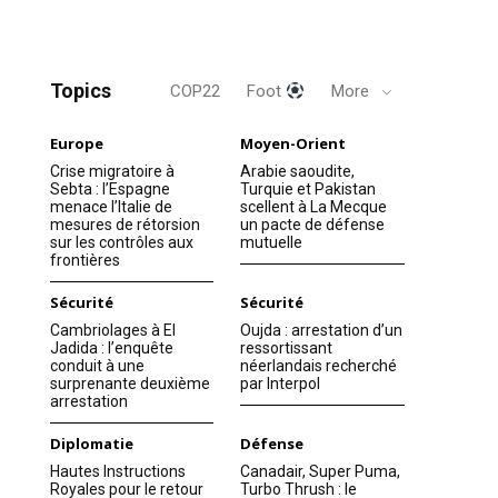
Topics
COP22
Foot
More
Europe
Moyen-Orient
Crise migratoire à
Arabie saoudite,
Sebta : l’Espagne
Turquie et Pakistan
menace l’Italie de
scellent à La Mecque
mesures de rétorsion
un pacte de défense
sur les contrôles aux
mutuelle
frontières
Sécurité
Sécurité
Cambriolages à El
Oujda : arrestation d’un
Jadida : l’enquête
ressortissant
conduit à une
néerlandais recherché
surprenante deuxième
par Interpol
arrestation
Diplomatie
Défense
Hautes Instructions
Canadair, Super Puma,
Royales pour le retour
Turbo Thrush : le