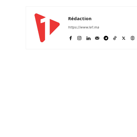
Rédaction
https://www.le1.ma
S'ABONNER MA
Related
Royal selfie de l’année
Dans une ambiance bon enfant et