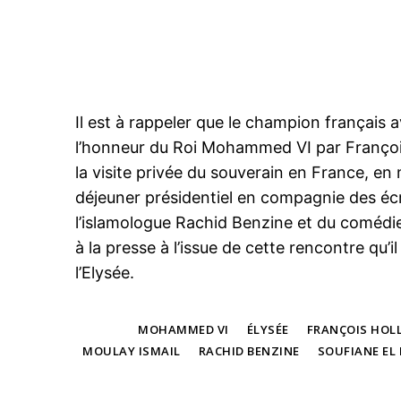
Il est à rappeler que le champion français 
l’honneur du Roi Mohammed VI par François 
la
visite privée du souverain en France
, en 
déjeuner présidentiel en compagnie des écri
l’islamologue Rachid Benzine et du comédi
à la presse à l’issue de cette rencontre qu’il
l’Elysée.
TAGS
MOHAMMED VI
ÉLYSÉE
FRANÇOIS HOL
MOULAY ISMAIL
RACHID BENZINE
SOUFIANE EL
le1.
l'intellig
l'inform