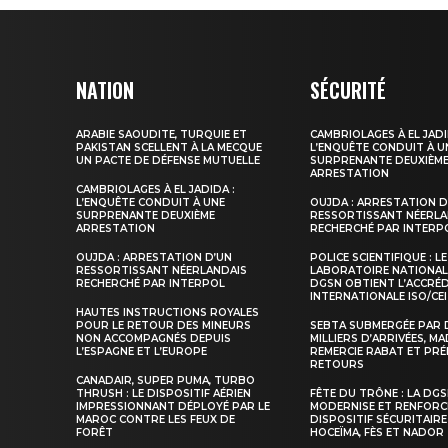
NATION
SÉCURITÉ
ARABIE SAOUDITE, TURQUIE ET
CAMBRIOLAGES À EL JADI
PAKISTAN SCELLENT À LA MECQUE
L’ENQUÊTE CONDUIT À U
UN PACTE DE DÉFENSE MUTUELLE
SURPRENANTE DEUXIÈM
ARRESTATION
CAMBRIOLAGES À EL JADIDA :
L’ENQUÊTE CONDUIT À UNE
OUJDA : ARRESTATION D
SURPRENANTE DEUXIÈME
RESSORTISSANT NÉERLA
ARRESTATION
RECHERCHÉ PAR INTERP
OUJDA : ARRESTATION D’UN
POLICE SCIENTIFIQUE : LE
RESSORTISSANT NÉERLANDAIS
LABORATOIRE NATIONAL
RECHERCHÉ PAR INTERPOL
DGSN OBTIENT L’ACCRÉ
INTERNATIONALE ISO/CEI
HAUTES INSTRUCTIONS ROYALES
POUR LE RETOUR DES MINEURS
SEBTA SUBMERGÉE PAR 
NON ACCOMPAGNÉS DEPUIS
MILLIERS D’ARRIVÉES, M
L’ESPAGNE ET L’EUROPE
REMERCIE RABAT ET PRÉ
RETOURS
CANADAIR, SUPER PUMA, TURBO
THRUSH : LE DISPOSITIF AÉRIEN
FÊTE DU TRÔNE : LA DG
IMPRESSIONNANT DÉPLOYÉ PAR LE
MODERNISE ET RENFORC
MAROC CONTRE LES FEUX DE
DISPOSITIF SÉCURITAIRE
FORÊT
HOCEÏMA, FÈS ET NADOR