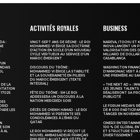
ACTIVITÉS ROYALES
BUSINESS
DA :
VINGT-SEPT ANS DE RÈGNE : LE ROI
NAREVA, ITOCHU ET 
NE
MOHAMMED VI ÉRIGE SA DOCTRINE
INOVA LANCENT UN 
E
D’ACTION EN SOCLE D’UN NOUVEAU
VALORISATION DES D
CYCLE VERTUEUX AU SERVICE D’UN
MILLIARD DE DOLLAR
MAROC ÉMERGENT
CASABLANCA
’UN
NDAIS
DISCOURS DU TRÔNE :
WASHINGTON FINANC
OL
MOHAMMED VI ÉRIGE LA STABILITÉ
D’AMMONIAC VERT À 
ET LA SOUVERAINETÉ EN PILIERS
UNE PREMIÈRE AU S
DU MAROC ÉMERGENT (TEXTE
INTÉGRAL)
 DE LA
« THE NEXT AD » : IN
DITATION
LES JEUNES TALENTS
 17025
FÊTE DU TRÔNE : SM LE ROI
RÉALISERONT SA PR
ADRESSERA UN DISCOURS À LA
PUBLICITÉ
NATION MERCREDI SOIR
DES
ADRID
LE FORUM MEDAYS R
PARE LES
DÉCÈS DE CHEIKH HAMAD : LE ROI
DE 8 000 PARTICIPA
MOHAMMED VI PRÉSENTE SES
TANGER EN NOVEMB
CONDOLÉANCES À L’ÉMIR DU
QATAR
SN
CINERJI ENTERTAINM
E SON
100 % DE GLOBAL E
 À AL
LE ROI MOHAMMED VI REÇOIT LE
ET STRUCTURE SON 
NOUVEL AMBASSADEUR FRANÇAIS
DIVERTISSEMENT
PHILIPPE LALLIOT AUX CÔTÉS DE