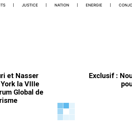
NTS
JUSTICE
NATION
ENERGIE
CONJ
i et Nasser
Exclusif : N
York la VIIIe
pou
rum Global de
orisme