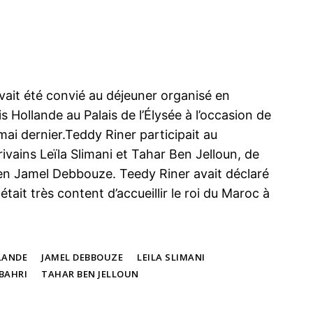
avait été convié au déjeuner organisé en
Hollande au Palais de l’Élysée à l’occasion de
mai dernier.Teddy Riner participait au
vains Leïla Slimani et Tahar Ben Jelloun, de
en Jamel Debbouze. Teedy Riner avait déclaré
 était très content d’accueillir le roi du Maroc à
LANDE
JAMEL DEBBOUZE
LEILA SLIMANI
 BAHRI
TAHAR BEN JELLOUN
ma
ence de
ation