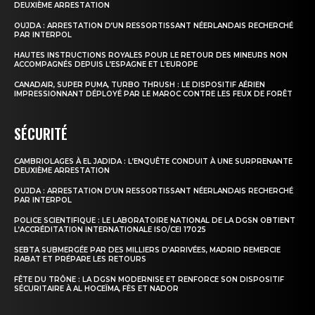
DEUXIÈME ARRESTATION
OUJDA : ARRESTATION D’UN RESSORTISSANT NÉERLANDAIS RECHERCHÉ
PAR INTERPOL
HAUTES INSTRUCTIONS ROYALES POUR LE RETOUR DES MINEURS NON
ACCOMPAGNÉS DEPUIS L’ESPAGNE ET L’EUROPE
CANADAIR, SUPER PUMA, TURBO THRUSH : LE DISPOSITIF AÉRIEN
IMPRESSIONNANT DÉPLOYÉ PAR LE MAROC CONTRE LES FEUX DE FORÊT
SÉCURITÉ
CAMBRIOLAGES À EL JADIDA : L’ENQUÊTE CONDUIT À UNE SURPRENANTE
DEUXIÈME ARRESTATION
S'ABONNER MAINTENANT
OUJDA : ARRESTATION D’UN RESSORTISSANT NÉERLANDAIS RECHERCHÉ
PAR INTERPOL
POLICE SCIENTIFIQUE : LE LABORATOIRE NATIONAL DE LA DGSN OBTIENT
L’ACCRÉDITATION INTERNATIONALE ISO/CEI 17025
Insight Publications
SEBTA SUBMERGÉE PAR DES MILLIERS D’ARRIVÉES, MADRID REMERCIE
RABAT ET PRÉPARE LES RETOURS
À propos
FÊTE DU TRÔNE : LA DGSN MODERNISE ET RENFORCE SON DISPOSITIF
SÉCURITAIRE À AL HOCEÏMA, FÈS ET NADOR
Nous contacter