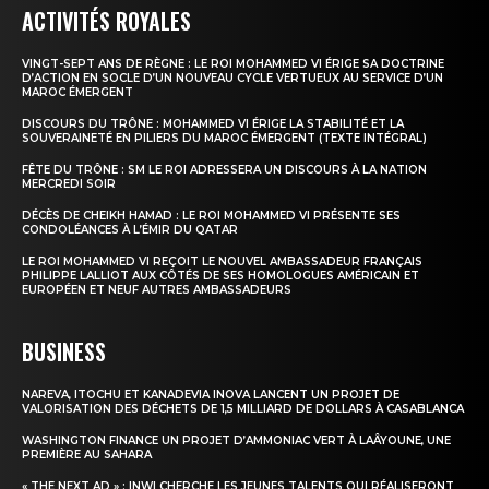
Formules d’abonnement
ACTIVITÉS ROYALES
Mon compte
VINGT-SEPT ANS DE RÈGNE : LE ROI MOHAMMED VI ÉRIGE SA DOCTRINE
D’ACTION EN SOCLE D’UN NOUVEAU CYCLE VERTUEUX AU SERVICE D’UN
MAROC ÉMERGENT
DISCOURS DU TRÔNE : MOHAMMED VI ÉRIGE LA STABILITÉ ET LA
SOUVERAINETÉ EN PILIERS DU MAROC ÉMERGENT (TEXTE INTÉGRAL)
FÊTE DU TRÔNE : SM LE ROI ADRESSERA UN DISCOURS À LA NATION
MERCREDI SOIR
DÉCÈS DE CHEIKH HAMAD : LE ROI MOHAMMED VI PRÉSENTE SES
CONDOLÉANCES À L’ÉMIR DU QATAR
LE ROI MOHAMMED VI REÇOIT LE NOUVEL AMBASSADEUR FRANÇAIS
PHILIPPE LALLIOT AUX CÔTÉS DE SES HOMOLOGUES AMÉRICAIN ET
EUROPÉEN ET NEUF AUTRES AMBASSADEURS
BUSINESS
NAREVA, ITOCHU ET KANADEVIA INOVA LANCENT UN PROJET DE
VALORISATION DES DÉCHETS DE 1,5 MILLIARD DE DOLLARS À CASABLANCA
WASHINGTON FINANCE UN PROJET D’AMMONIAC VERT À LAÂYOUNE, UNE
PREMIÈRE AU SAHARA
« THE NEXT AD » : INWI CHERCHE LES JEUNES TALENTS QUI RÉALISERONT