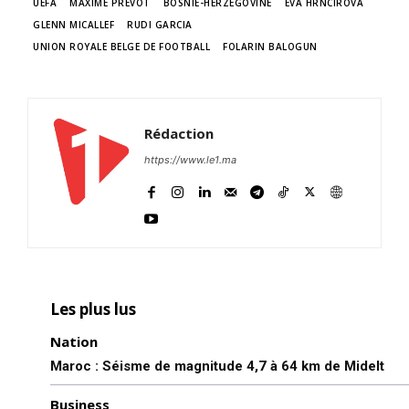
UEFA
MAXIME PRÉVOT
BOSNIE-HERZÉGOVINE
EVA HRNCIROVA
GLENN MICALLEF
RUDI GARCIA
UNION ROYALE BELGE DE FOOTBALL
FOLARIN BALOGUN
Rédaction
https://www.le1.ma
Les plus lus
le1.ma
l'intelligence de
Nation
l'information
Maroc : Séisme de magnitude 4,7 à 64 km de Midelt
Business