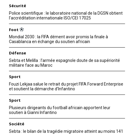
Mon compte
Sécurité
Police scientifique : le laboratoire national de la DGSN obtient
l’accréditation internationale ISO/CEI 17025
Related
Foot
Mondial 2030 : la FIFA dément avoir promis la finale à
Casablanca en échange du soutien africain
Défense
Sebta et Melilla : l’armée espagnole doute de sa supériorité
militaire face au Maroc
Trump confirme son
La FIFA cède à la pression de
intervention auprès
la Maison Blanche et lève la
Sport
d’Infantino dans l’affaire
suspension de l’attaquant
Fouzi Lekjaa salue le retrait du projet FIFA Forward Enterprise
Balogun. Il l’a appelé 3 fois !
vedette des États-unis
et soutient la démarche d’Infantino
6 July 2026
5 July 2026
In "Sport"
In "Sport"
Sport
Plusieurs dirigeants du football africain apportent leur
soutien à Gianni Infantino
Société
Sebta : le bilan de la tragédie migratoire atteint au moins 141