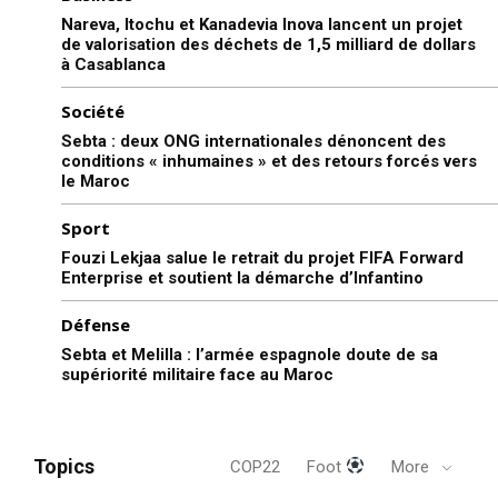
Nareva, Itochu et Kanadevia Inova lancent un projet
de valorisation des déchets de 1,5 milliard de dollars
à Casablanca
Société
Sebta : deux ONG internationales dénoncent des
conditions « inhumaines » et des retours forcés vers
le Maroc
Sport
S'ABONNER MAINTENANT
Fouzi Lekjaa salue le retrait du projet FIFA Forward
Enterprise et soutient la démarche d’Infantino
Défense
Insight Publications
Sebta et Melilla : l’armée espagnole doute de sa
supériorité militaire face au Maroc
À propos
Nous contacter
Topics
COP22
Foot
More
Formules d’abonnement