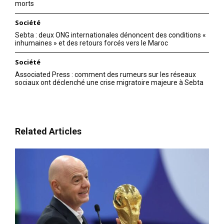
morts
Starmer a lui aussi fait
pression sur la FIFA : il a
Société
protégé l’Angleterre avant le
Sebta : deux ONG internationales dénoncent des conditions «
choc contre le Mexique
inhumaines » et des retours forcés vers le Maroc
6 July 2026
In "Sport"
Société
Associated Press : comment des rumeurs sur les réseaux
sociaux ont déclenché une crise migratoire majeure à Sebta
Related Articles