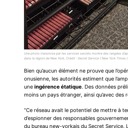
Related
De Marrakech, Antonio Guterres 
nouveau réseau des Nations unie
migrations
Une photo transmise par les services secrets montre des rangées d’a
A quelques heures du démarrag
dans la région de New York. Crédit : Secret Service ( New York Times )
travaux de la conférence
intergouvernementale pour adopt
Bien qu’aucun élément ne prouve que l’opér
Pacte mondial pour des migratio
ordonnées et régulières, le Secré
onusienne, les autorités estiment que l’ampl
général des Nations Unies, Anto
9 December 2018
une
ingérence étatique
. Des données préli
Guterres, a réuni dimanche soir, 
In "Diplomatie"
réception donnée à Marrakech, l
moins un pays étranger, ainsi qu’avec des 
des délégations des pays prése
“Ce réseau avait le potentiel de mettre à t
d’espionner des responsables gouvernemen
du bureau new-yorkais du Secret Service. L