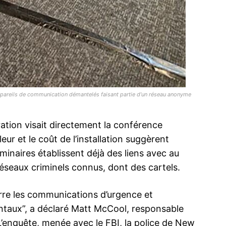
lance le
Israël a pla
s pour les
Maison Blan
Les service
ppareils de communication démantelés faisant partie d’un réseau anonyme
e des
américains o
des disposit
er le
téléphone p
ation visait directement la conférence
ns sûres,
Blanche pou
taire
selon une e
12 Septemb
eur et le coût de l’installation suggèrent
nio
Politico. Tr
In "Abraha
Démantèlement d’un réseau de trafic
minaires établissent déjà des liens avec au
lors d’une
américains a
international de drogue à Casablanca
es chefs
d’informatio
27 November 2025
réseaux criminels connus, dont des cartels.
nts à ce…
de surveilla
In "Sécurité"
erre les communications d’urgence et
taux”, a déclaré Matt McCool, responsable
’enquête, menée avec le FBI, la police de New