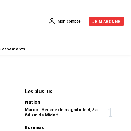
Mon compte
JE M'ABONNE
Classements
Les plus lus
Nation
Maroc : Séisme de magnitude 4,7 à
64 km de Midelt
Business