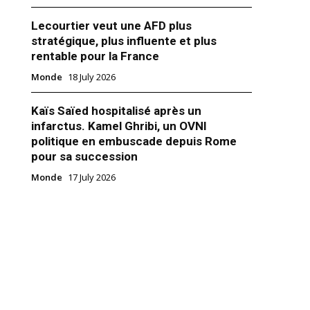
Lecourtier veut une AFD plus
stratégique, plus influente et plus
rentable pour la France
Monde
18 July 2026
cé du matériel d’espionnage à la
che et à Washington
Kaïs Saïed hospitalisé après un
s de renseignements
infarctus. Kamel Ghribi, un OVNI
nt accusé Israël d’avoir placé
politique en embuscade depuis Rome
ifs de surveillance par
pour sa succession
ortable près de la Maison-
r espionner Donald Trump,
Monde
17 July 2026
nquête publiée aujourd’hui par
er 2019
ois anciens responsables
m Accords"
uraient déclaré au site
n que de minuscules dispositifs
nce avaient été installés…