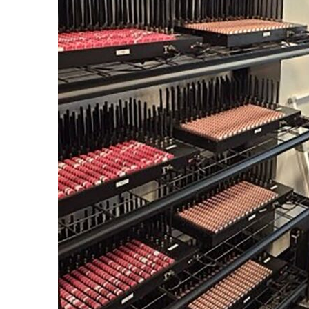
le1.
l'intellig
l'inform
S'ABONNER MA