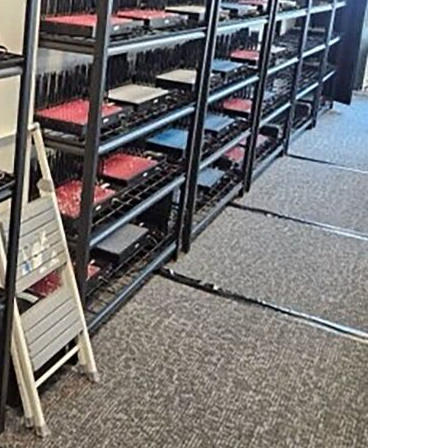
ma
ence de
ation
Insight Publicatio
À propos
Nous contacter
Formules d’abonnement
Mon compte
INTENANT