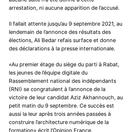
font tout pour saboter cet
évènement, maintenant
arrestation, ni aucune apparition de l’accusé.
répondez-leur». C’est ainsi
comment Aziz Akhannouch
s’est adressé aux
20 September 2019
Il fallait attente jusqu’au 9 septembre 2021, au
participants à un évènement
In "Indiscrétions"
lendemain de l’annonce des résultats des
du RNI. Revigoré par les
élections, Ali Bedar refais surface et donne
acclamations des jeunes,
Akhannouch affiche un
des déclarations à la presse internationale.
sourire jaune après une
semaine particulièrement
oppressante. Critiqué par la
«Au premier étage du siège du parti à Rabat,
Cour des comptes sur…
les jeunes de l’équipe digitale du
Rassemblement national des indépendants
(RNI) se congratulent à l’annonce de la
victoire de leur candidat Aziz Akhannouch, au
petit matin du 9 septembre. Ce succès est
aussi la leur après trois années passées à
construire l’architecture numérique de la
formation» écrit l’Opinion France.