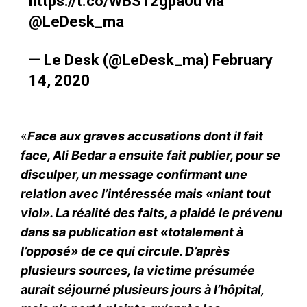
https://t.co/WBS12gpa0u
via
@LeDesk_ma
— Le Desk (@LeDesk_ma)
February
14, 2020
«
Face aux graves accusations dont il fait
face, Ali Bedar a ensuite fait publier, pour se
S'ABONNER MAINTENANT
disculper, un message confirmant une
relation avec l’intéressée mais «niant tout
viol». La réalité des faits, a plaidé le prévenu
Insight Publications
dans sa publication est «totalement à
l’opposé» de ce qui circule. D’après
À propos
plusieurs sources
,
la victime présumée
Nous contacter
aurait séjourné plusieurs jours à l’hôpital,
Formules d’abonnement