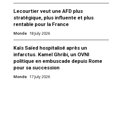
Lecourtier veut une AFD plus
stratégique, plus influente et plus
rentable pour la France
Monde
18 July 2026
lanche vire son dircom nommé
s !
Kaïs Saïed hospitalisé après un
veau directeur de la
infarctus. Kamel Ghribi, un OVNI
on de la Maison-Blanche,
ramucci, a été limogé ce lundi,
politique en embuscade depuis Rome
 jours après sa prise de
pour sa succession
rès controversé, Anthony
Monde
17 July 2026
 avait défrayé la chronique la
7
nière à cause d’une interview
e il insultait copieusement
ollaborateurs du président…