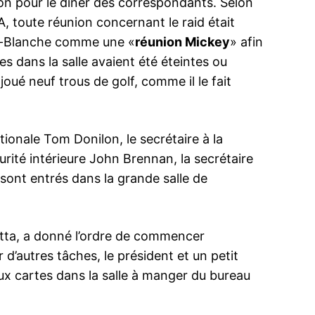
ton pour le dîner des correspondants. Selon
IA, toute réunion concernant le raid était
on-Blanche comme une «
réunion Mickey
» afin
es dans la salle avaient été éteintes ou
ué neuf trous de golf, comme il le fait
Obama, Sanders et Biden, les Avengers
La Maison B
enfin réunis pour en finir avec Trump
il y a…9 jour
Silencieux durant toutes les primaires,
Le tout nou
Barack Obama s’est enfin décidé de
communicati
ationale Tom Donilon, le secrétaire à la
s’adresser aux américains, assommés par
Anthony Sca
le coronavirus. L’ancien président a
moins de 10
urité intérieure John Brennan, la secrétaire
annoncé mardi son soutien à Joe Biden,
fonction. T
 sont entrés dans la grande salle de
capable selon lui de les guider à travers
16 April 2020
Scaramucci,
31 July 201
l’une de leurs «heures les plus sombres».
In "USA"
semaine der
In "USA"
en plaçant
Obama, qui aurait été derrière la décision…
dans laquell
a
plusieurs c
netta, a donné l’ordre de commencer
 d’autres tâches, le président et un petit
ux cartes dans la salle à manger du bureau