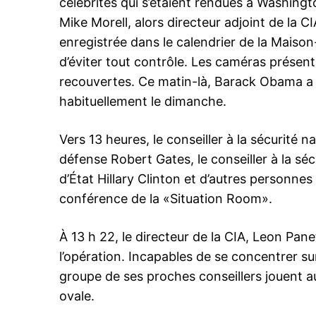
célébrités qui s’étaient rendues à Washing
Mike Morell, alors directeur adjoint de la C
enregistrée dans le calendrier de la Mais
d’éviter tout contrôle. Les caméras présent
Related
recouvertes. Ce matin-là, Barack Obama a jo
habituellement le dimanche.
Vers 13 heures, le conseiller à la sécurité n
défense Robert Gates, le conseiller à la séc
d’État Hillary Clinton et d’autres personnes
«Un crétin»: Biden tacle Trump 
conférence de la «Situation Room».
le port du masque au coeur de s
campagne
À 13 h 22, le directeur de la CIA, Leon Pa
26 May 2020
In "USA"
l’opération. Incapables de se concentrer sur
groupe de ses proches conseillers jouent a
ovale.