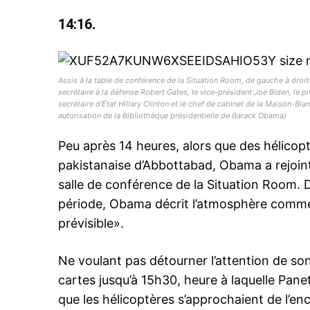
14:16.
Assis à la table de conférence de la Situation Room, de gauche à droite 
secrétaire à la défense Robert Gates, le vice-président Joe Biden, le p
secrétaire d’État Hillary Clinton et le chef de cabinet de la Maison-Bla
autorisation de la Bibliothèque présidentielle de Barack Obama)
Peu après 14 heures, alors que des hélicoptè
pakistanaise d’Abbottabad, Obama a rejoint
salle de conférence de la Situation Room. D
période, Obama décrit l’atmosphère comme 
prévisible».
Ne voulant pas détourner l’attention de son 
cartes jusqu’à 15h30, heure à laquelle Pane
que les hélicoptères s’approchaient de l’enc