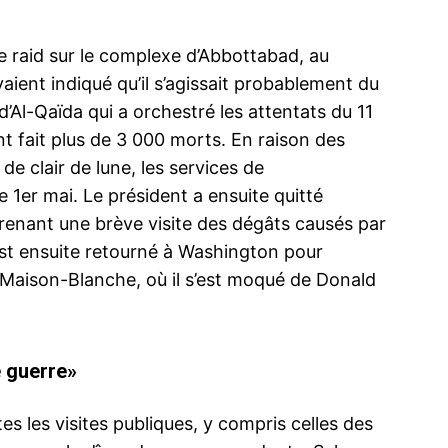
e raid sur le complexe d’Abbottabad, au
ient indiqué qu’il s’agissait probablement du
ma
d’Al-Qaïda qui a orchestré les attentats du 11
ence de
t fait plus de 3 000 morts. En raison des
ation
e clair de lune, les services de
Insight Publicatio
 1er mai. Le président a ensuite quitté
enant une brève visite des dégâts causés par
À propos
est ensuite retourné à Washington pour
 Maison-Blanche, où il s’est moqué de Donald
Nous contacter
Formules d’abonnement
Mon compte
e guerre»
es les visites publiques, y compris celles des
INTENANT