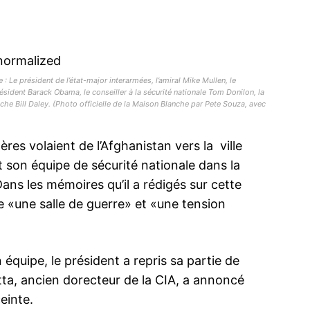
: Le président de l’état-major interarmées, l’amiral Mike Mullen, le
résident Barack Obama, le conseiller à la sécurité nationale Tom Donilon, la
nche Bill Daley. (Photo officielle de la Maison Blanche par Pete Souza, avec
res volaient de l’Afghanistan vers la ville
 son équipe de sécurité nationale dans la
ans les mémoires qu’il a rédigés sur cette
«une salle de guerre» et «une tension
équipe, le président a repris sa partie de
tta, ancien dorecteur de la CIA, a annoncé
einte.