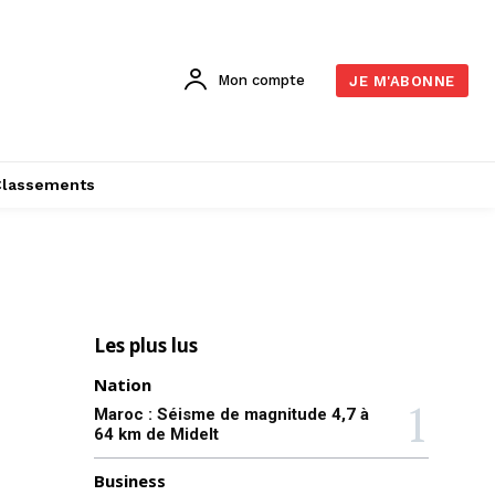
Mon compte
JE M'ABONNE
Classements
Les plus lus
Nation
Maroc : Séisme de magnitude 4,7 à
64 km de Midelt
Business