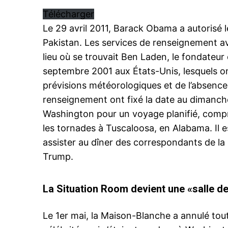
Télécharger
Le 29 avril 2011, Barack Obama a autorisé l
Pakistan. Les services de renseignement ava
le1.
lieu où se trouvait Ben Laden, le fondateur 
l'intellig
septembre 2001 aux États-Unis, lesquels on
l'inform
prévisions météorologiques et de l’absence d
renseignement ont fixé la date au dimanche
Washington pour un voyage planifié, compr
les tornades à Tuscaloosa, en Alabama. Il 
assister au dîner des correspondants de la
Trump.
La Situation Room devient une «salle d
Le 1er mai, la Maison-Blanche a annulé tout
S'ABONNER MA