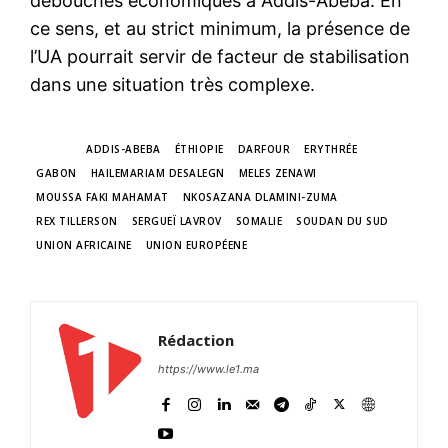
débouchés économiques à Addis-Abeba. En
Formules d’abonnement
ce sens, et au strict minimum, la présence de
Mon compte
l’UA pourrait servir de facteur de stabilisation
dans une situation très complexe.
Related
TAGS
ADDIS-ABEBA
ÉTHIOPIE
DARFOUR
ERYTHRÉE
Le drapeau marocain flotte
GABON
HAILEMARIAM DESALEGN
MELES ZENAWI
de nouveau au siège de
MOUSSA FAKI MAHAMAT
NKOSAZANA DLAMINI-ZUMA
l’Union Africaine
14 March 2017
REX TILLERSON
SERGUEÏ LAVROV
SOMALIE
SOUDAN DU SUD
In "Afrique"
UNION AFRICAINE
UNION EUROPÉENE
Tentative de putsch au
Gabon avortée
7 January 2019
In "Afrique"
Rédaction
Le Maroc baisse son niveau
https://www.le1.ma
de représentation au Sommet
africain de Nouakchott
Les travaux du 31e Sommet
de l’Union africaine se sont