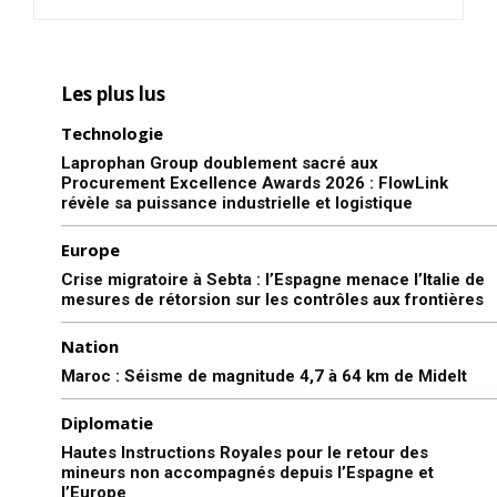
ouverts dimanche à
Nouakchott sous la
présidence de Mohamed
Ould Abdelaziz qui a repris le
1 July 2018
Les plus lus
flambeau de son homologue
In "Afrique"
rwandais Paul Kagamé. C’est
Technologie
la première fois dans l’histoire
de l’organisation panafricaine
Laprophan Group doublement sacré aux
que la Mauritanie en organise
Procurement Excellence Awards 2026 : FlowLink
le sommet. Axée sur…
révèle sa puissance industrielle et logistique
Europe
Crise migratoire à Sebta : l’Espagne menace l’Italie de
mesures de rétorsion sur les contrôles aux frontières
Nation
Maroc : Séisme de magnitude 4,7 à 64 km de Midelt
Diplomatie
Hautes Instructions Royales pour le retour des
mineurs non accompagnés depuis l’Espagne et
l’Europe