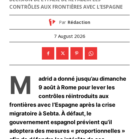
Mon compte
Related
Le Roi Mohammed VI impulse
Rabat se prépare pour
un nouveau souffle au rail
l’inauguration du CHU
marocain : LGV, trains high-
Mohammed VI
tech et écosystème industriel
3 November 2025
24 April 2025
In "Famille Royale"
In "Nation"