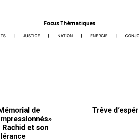
Focus Thématiques
NTS
JUSTICE
NATION
ENERGIE
CONJ
 Mémorial de
Trêve d’espéra
«impressionnés»
 Rachid et son
olérance