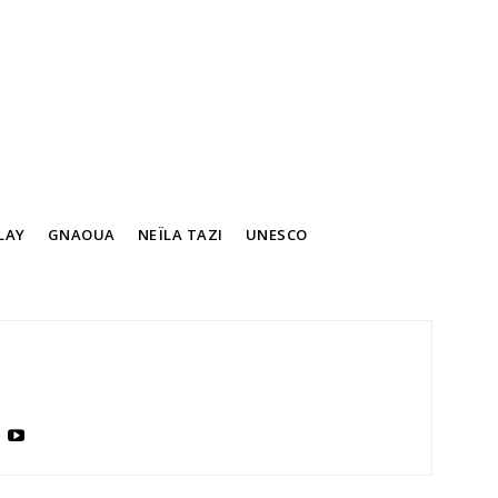
LAY
GNAOUA
NEÏLA TAZI
UNESCO