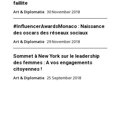
faillite
Art & Diplomatie
30 November 2018
#InfluencerAwardsMonaco : Naissance
des oscars des réseaux sociaux
Art & Diplomatie
29 November 2018
Sommet à New York sur le leadership
des femmes : A vos engagements
citoyennes !
Art & Diplomatie
25 September 2018
 des Assises des ICC : Bensaid
ivent un nouveau chapitre 5 ans
2024
nces"