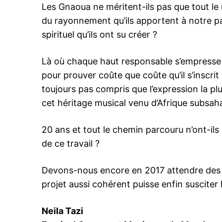
Les Gnaoua ne méritent-ils pas que tout le
du rayonnement qu’ils apportent à notre pa
spirituel qu’ils ont su créer ?
Related
Là où chaque haut responsable s’empresse de
Azoulay retire le carnaval belge d
accusé d’antisémitisme, du patr
pour prouver coûte que coûte qu’il s’inscrit 
immatériel de l’Unesco et y insc
toujours pas compris que l’expression la pl
Audrey Azoulay, directrice géné
l’Unesco a mis fin à la polémique
cet héritage musical venu d’Afrique subsah
depuis des mois par le carnaval
d’Alost, accusé d’antisémitisme, 
retirant de la liste du patrimoine 
20 ans et tout le chemin parcouru n’ont-ils
immatériel de l’humanité. Une dé
13 December 2019
de ce travail ?
a été précédée par l’inscription d
In "Nation"
Gnaoua dans le patrimoine imma
Devons-nous encore en 2017 attendre des i
projet aussi cohérent puisse enfin susciter
Neila Tazi