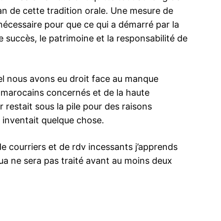
n de cette tradition orale. Une mesure de
écessaire pour que ce qui a démarré par la
succès, le patrimoine et la responsabilité de
ma
ence de
ation
uel nous avons eu droit face au manque
s marocains concernés et de la haute
Insight Publicatio
restait sous la pile pour des raisons
inventait quelque chose.
À propos
Nous contacter
de courriers et de rdv incessants j’apprends
Formules d’abonnement
ua ne sera pas traité avant au moins deux
Mon compte
INTENANT