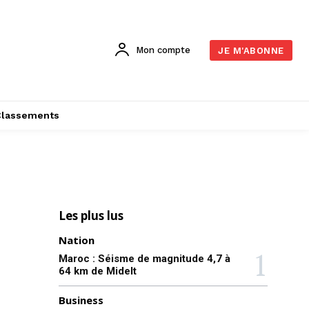
Mon compte
JE M'ABONNE
Classements
Les plus lus
Nation
Maroc : Séisme de magnitude 4,7 à
64 km de Midelt
Business