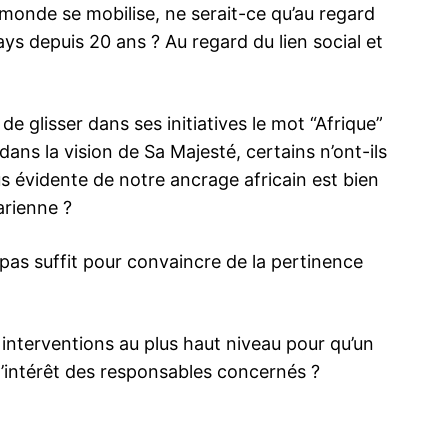
 monde se mobilise, ne serait-ce qu’au regard
ys depuis 20 ans ? Au regard du lien social et
 glisser dans ses initiatives le mot “Afrique”
’Alost,
Video – Les Gnaoua dans la liste du
imoine
patrimoine immatériel de l’UNESCO : une
dans la vision de Sa Majesté, certains n’ont-ils
rit Gnaoua
consécration de l’engagement pionnier
us évidente de notre ancrage africain est bien
rale de
d’Essaouira
 suscitée
«Magnifique consécration pour les Gnaoua
arienne ?
 belge
de tout le Maroc, dont l’histoire, les
en le
musiques et les rituels sont désormais
culturel
inscrits dans la liste du patrimoine
 pas suffit pour convaincre de la pertinence
cision qui
immatériel de l’UNESCO», a souligné,
Renaissance
e l’art
vendredi, André Azoulay, Conseiller royal
13 December 2019
et Tazi écr
tériel…
et président-fondateur de l’Association
In "Nation"
après
Essaouira-Mogador. «Cette
1 October 
nterventions au plus haut niveau pour qu’un
reconnaissance par la Communauté des
In "Confére
 l’intérêt des responsables concernés ?
Nations de l’universalité du Maroc…