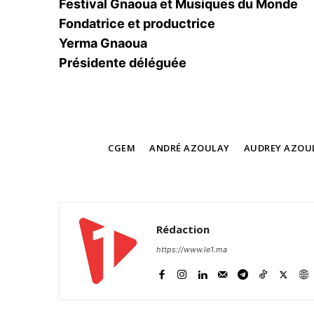
Festival Gnaoua et Musiques du Monde
Fondatrice et productrice
Yerma Gnaoua
Présidente déléguée
TAGS
CGEM
ANDRÉ AZOULAY
AUDREY AZOU
Rédaction
https://www.le1.ma