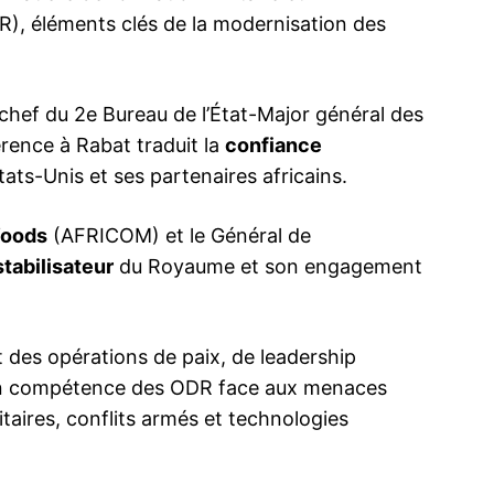
R), éléments clés de la modernisation des
 chef du 2e Bureau de l’État-Major général des
ma
ence de
érence à Rabat traduit la
confiance
ation
ats-Unis et ses partenaires africains.
Insight Publicatio
Woods
(AFRICOM) et le Général de
stabilisateur
du Royaume et son engagement
À propos
Nous contacter
Formules d’abonnement
nt des opérations de paix, de leadership
Mon compte
e en compétence des ODR face aux menaces
taires, conflits armés et technologies
INTENANT