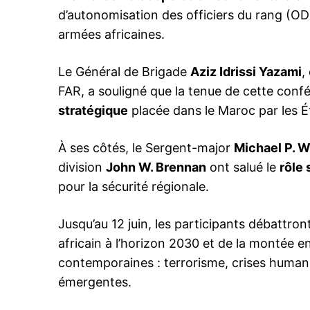
d’autonomisation des officiers du rang (OD
armées africaines.
Le Général de Brigade
Aziz Idrissi Yazami
,
le1.
l'intellig
FAR, a souligné que la tenue de cette conf
l'inform
stratégique
placée dans le Maroc par les Ét
À ses côtés, le Sergent-major
Michael P. 
division
John W. Brennan
ont salué le
rôle 
pour la sécurité régionale.
Jusqu’au 12 juin, les participants débattro
africain à l’horizon 2030 et de la monté
contemporaines : terrorisme, crises humani
émergentes.
S'ABONNER MA