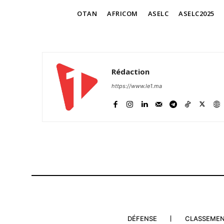
TAGS
OTAN
AFRICOM
ASELC
ASELC2025
Related
Rédaction
https://www.le1.ma
AFRICOM en sursis : désengage
progressif en Afrique et plus d’
pour les alliés
28 May 2025
In "USA"
DÉFENSE
CLASSEME