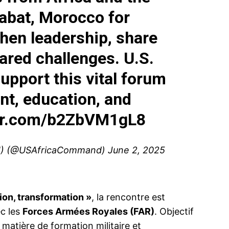
Rabat, Morocco for
hen leadership, share
hared challenges. U.S.
pport this vital forum
t, education, and
ter.com/b2ZbVM1gL8
M) (@USAfricaCommand)
June 2, 2025
ion, transformation »
, la rencontre est
c les
Forces Armées Royales (FAR)
. Objectif
matière de formation militaire et