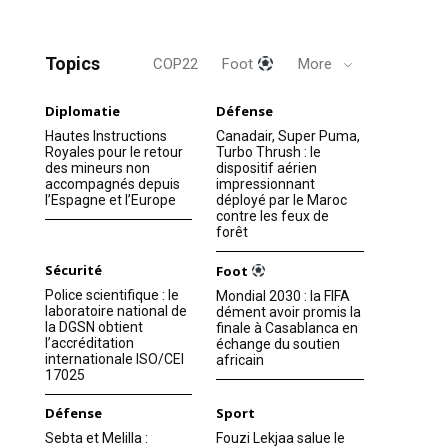
Topics
COP22
Foot
More
Diplomatie
Défense
Hautes Instructions
Canadair, Super Puma,
Royales pour le retour
Turbo Thrush : le
des mineurs non
dispositif aérien
accompagnés depuis
impressionnant
l’Espagne et l’Europe
déployé par le Maroc
contre les feux de
forêt
Sécurité
Foot
Police scientifique : le
Mondial 2030 : la FIFA
laboratoire national de
dément avoir promis la
la DGSN obtient
finale à Casablanca en
l’accréditation
échange du soutien
internationale ISO/CEI
africain
17025
Défense
Sport
Sebta et Melilla :
Fouzi Lekjaa salue le