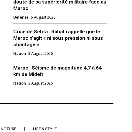
doute de sa supériorité militaire face au
Maroc
Défense
5 August 2026
Crise de Sebta : Rabat rappelle que le
Maroc n’agit « ni sous pression ni sous
chantage »
Nation
3 August 2026
Maroc : Séisme de magnitude 4,7 à 64
km de Midelt
Ibrahim Tufa loue le rôle majeur
Nation
3 August 2026
ns la consolidation de la
religieuse avec l’Éthiopie
26
 & Diplomatie"
ONCTURE
LIFE & STYLE