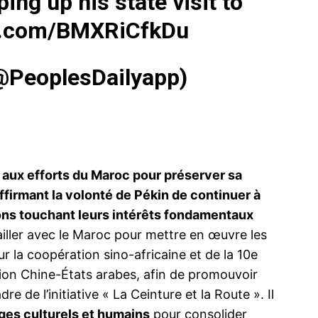
ing up his state visit to
er.com/BMXRiCfkDu
(@PeoplesDailyapp)
structions
Analyse de la revue de presse sur la visite
ueille le
de Xi Jinping au Maroc
La revue de presse sur la visite du
 Mohammed
président chinois Xi Jinping au Maroc
 El Hassan
révèle plusieurs axes d'intérêt communs
e
parmi les différents supports médiatiques,
laire de
mais également des nuances dans les
e aux efforts du Maroc pour préserver sa
ne courte
perspectives, en fonction des régions et
24 November 2024
 affirmant la volonté de Pékin de continuer à
e d’avion à
des lignes éditoriales des publications.
In "Analysis"
Rencontre 
ed V de
Voici une analyse structurée en cinq points
l’amorce d’
ons touchant leurs intérêts fondamentaux
principaux. Une…
géométrie n
ailler avec le Maroc pour mettre en œuvre les
11 Novembe
In "Sécurité
 la coopération sino-africaine et de la 10e
ion Chine-États arabes, afin de promouvoir
 de l’initiative « La Ceinture et la Route ». Il
nges culturels et humains
pour consolider