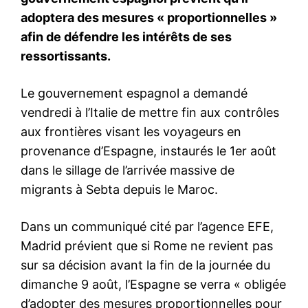
Supporters des Lions de
l’Atlas, Royal Air Maroc vous
emmène à Houston ! 12 vols
directs à 10 000 DH pour les
huitièmes de finale
2 July 2026
In "Sport"