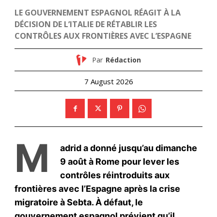
Related
Royal Air Maroc déploie un
Coupe du Monde U20 : Royal
pont aérien pour que les
Air Maroc affrète deux vols
supporters accompagnent
spéciaux pour les supporters
les Lions de l’Atlas jusqu’aux
marocains
quarts de finale à Boston
17 October 2025
6 July 2026
In "Nation"
In "Sport"