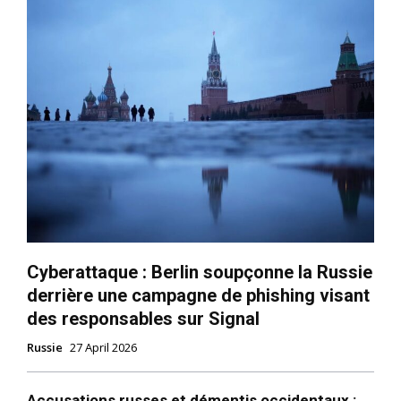
S'ABONNER MAINTENANT
Cyberattaque : Berlin soupçonne la Russie
derrière une campagne de phishing visant
Insight Publications
des responsables sur Signal
Russie
27 April 2026
À propos
Nous contacter
Accusations russes et démentis occidentaux :