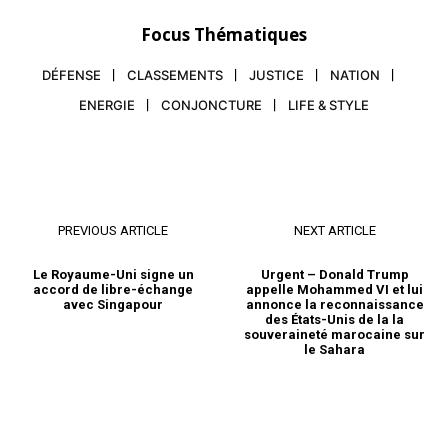
« Bouclier Océanique»,
Focus Thématiques
«Caucase-2020»: la Russie
multiplie les exercices
militaires cet automne pour
26 September 2020
DÉFENSE
CLASSEMENTS
JUSTICE
NATION
réunir ses alliés malgré le
In "Russie"
ENERGIE
CONJONCTURE
LIFE & STYLE
coronavirus, et à l’heure de
nouvelles tensions avec les
Occidentaux. Les plus
grandes de ces manoeuvres
saisonnières ont commencé
lundi dans le Caucase russe,
devant impliquer jusqu’à
PREVIOUS ARTICLE
NEXT ARTICLE
80.000 personnes…
Le Royaume-Uni signe un
Urgent – Donald Trump
accord de libre-échange
appelle Mohammed VI et lui
avec Singapour
annonce la reconnaissance
des États-Unis de la la
souveraineté marocaine sur
le Sahara