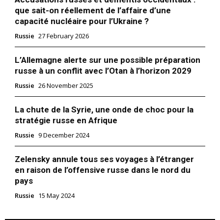
Formules d’abonnement
que sait-on réellement de l’affaire d’une
Mon compte
capacité nucléaire pour l’Ukraine ?
Russie
27 February 2026
L’Allemagne alerte sur une possible préparation
Related
russe à un conflit avec l’Otan à l’horizon 2029
La chute de la Syrie, une
Russie
26 November 2025
onde de choc pour la
stratégie russe en Afrique
Selon Rybar, une source
La chute de la Syrie, une onde de choc pour la
proche de la communauté du
stratégie russe en Afrique
renseignement russe, la perte
Moscou évacue les familles
des bases russes en Syrie
Russie
9 December 2024
de ses diplomates depuis les
fragiliserait gravement la
Émirats arabes unis
logistique militaire de Moscou
9 December 2024
24 February 2026
Zelensky annule tous ses voyages à l’étranger
en Afrique. Sans ces points
In "Russie"
In "Moyen-Orient"
en raison de l’offensive russe dans le nord du
d'appui stratégiques, les
avions de transport russes et
pays
La Russie rassemble ses
ceux de Wagner ne
alliés avec des manœuvres
Russie
15 May 2024
pourraient plus atteindre la
militaires tous azimuts
Libye, compromettant le
«Fraternité Slave»,
ravitaillement…
«Fraternité Indestructible»,