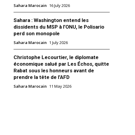
Sahara Marocain
16 July 2026
Sahara : Washington entend les
dissidents du MSP à l’ONU, le Polisario
perd son monopole
Sahara Marocain
1 July 2026
yal du 11 octobre 2024 : Focus
ra et messages stratégiques
 prononcé par le Roi
Christophe Lecourtier, le diplomate
 à l’ouverture de la session
économique salué par Les Échos, quitte
re du 11 octobre 2024 marque
Rabat sous les honneurs avant de
décisif dans le dossier du
prendre la tête de l’AFD
cain. Alors que de nombreux
s s'attendaient à des réponses
 2024
Sahara Marocain
11 May 2026
tions intérieures, le souverain
ed VI"
oix stratégique de concentrer…