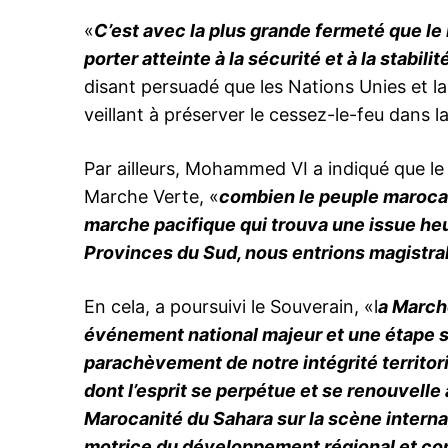
«
C’est avec la plus grande fermeté que l
porter atteinte à la sécurité et à la stabil
disant persuadé que les Nations Unies et la
veillant à préserver le cessez-le-feu dans l
Par ailleurs, Mohammed VI a indiqué que le 
Marche Verte, «
combien le peuple marocain 
marche pacifique qui trouva une issue he
Provinces du Sud, nous entrions magistral
En cela, a poursuivi le Souverain, «l
a March
événement national majeur et une étape s
parachèvement de notre intégrité territor
dont l’esprit se perpétue et se renouvelle
Marocanité du Sahara sur la scène internat
motrice du développement régional et co