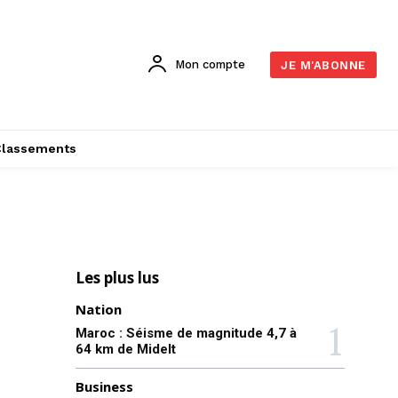
Mon compte
JE M'ABONNE
Classements
Les plus lus
Nation
Maroc : Séisme de magnitude 4,7 à
64 km de Midelt
Business