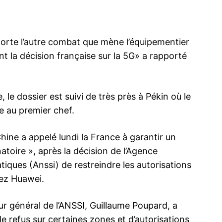
pporte l’autre combat que mène l’équipementier
ma
t la décision française sur la 5G» a rapporté
ence de
ation
Insight Publicatio
 le dossier est suivi de très près à Pékin où le
e au premier chef.
À propos
ine a appelé lundi la France à garantir un
Nous contacter
toire », après la décision de l’Agence
Formules d’abonnement
iques (Anssi) de restreindre les autorisations
Mon compte
hez Huawei.
ur général de l’ANSSI, Guillaume Poupard, a
INTENANT
de refus sur certaines zones et d’autorisations