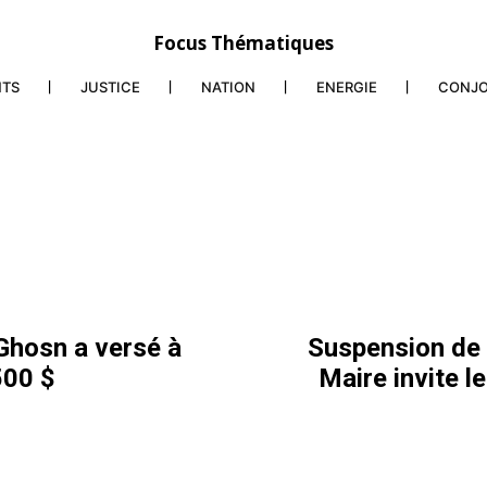
Focus Thématiques
NTS
JUSTICE
NATION
ENERGIE
CONJ
 Ghosn a versé à
Suspension de 
500 $
Maire invite l