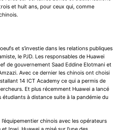
 trois et huit ans, pour ceux qui, comme
chinois.
és
rnir
eufs et s’investie dans les relations publiques
autorités
lamiste, le PJD. Les responsables de Huawei
rnir
s et des
 Chef de gouvernement Saad Eddine Elotmani et
hnologies,
Amzazi. Avec ce dernier les chinois ont choisi
 de la
leurs
installant 14 ICT Academy ce qui a permis de
Maison Blanche : Huawei contrôlé par
Le Royaume
lus bas,
l’armée chinoise
déploiement
hercheurs. Et plus récemment Huawei a lancé
25 June 2020
prêts à le r
 étudiants à distance suite à la pandémie du
In "USA"
17 July 202
In "Chine & 
nt l’équipementier chinois avec les opérateurs
t Inwi, Huawei a misé sur l’une des