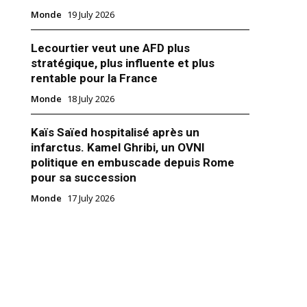
Monde
19 July 2026
Lecourtier veut une AFD plus
stratégique, plus influente et plus
rentable pour la France
Monde
18 July 2026
Kaïs Saïed hospitalisé après un
infarctus. Kamel Ghribi, un OVNI
politique en embuscade depuis Rome
pour sa succession
-Uni banni Huawei du
Monde
17 July 2026
 de la 5G : Ericsson et Nokia
emplacer
0
Asie"