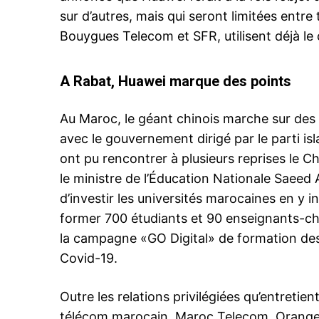
sur d’autres, mais qui seront limitées entre
Bouygues Telecom et SFR, utilisent déjà le 
Related
A Rabat, Huawei marque des points
Intel obtient l’accord des autorit
américaines pour continuer à fou
Huawei
Au Maroc, le géant chinois marche sur des o
Intel Corp a obtenu l’accord des 
avec le gouvernement dirigé par le parti is
américaines pour continuer à fou
certains produits, dont des puce
ont pu rencontrer à plusieurs reprises le
semi-conducteurs, à Huawei Tec
le ministre de l’Éducation Nationale Saeed 
a annoncé mardi un porte-parole
société. Avec Reuters Alors que 
22 September 2020
d’investir les universités marocaines en y 
relations avec la Chine sont au p
In "USA"
former 700 étudiants et 90 enseignants-c
les États -Unis poussent les
la campagne «GO Digital» de formation des
gouvernements…
Covid-19.
Outre les relations privilégiées qu’entretie
télécom marocain, Maroc Telecom, Orange e