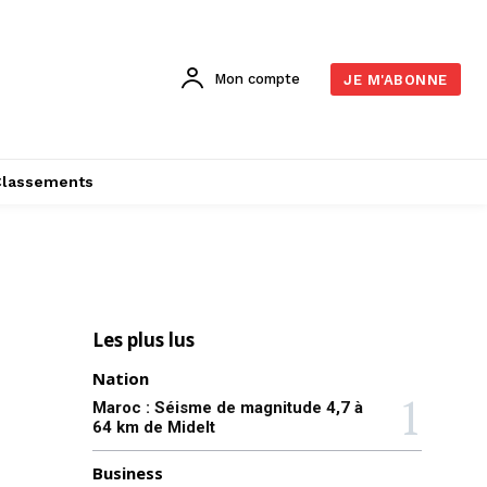
Mon compte
JE M'ABONNE
Classements
Les plus lus
Nation
Maroc : Séisme de magnitude 4,7 à
64 km de Midelt
Business