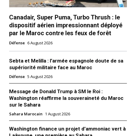
Nous contacter
Canadair, Super Puma, Turbo Thrush : le
Formules d’abonnement
dispositif aérien impressionnant déployé
Mon compte
par le Maroc contre les feux de forêt
Défense
6 August 2026
Related
Sebta et Melilla : l’armée espagnole doute de sa
Vidéo live : H-3 pour
Le Polisario traqué par le
supériorité militaire face au Maroc
lancement du satellite
satellite Mohammed VI-A
Mohammed VI – A
Le satellite marocain
Défense
5 August 2026
7 November 2017
d’observation Mohammed VI-
In "Nation"
A permet de traquer les
Message de Donald Trump à SM le Roi :
moindres mouvements du
Washington réaffirme la souveraineté du Maroc
Polisario a déclaré, mercredi
à l’ONU, le représentant
1 November 2018
sur le Sahara
permanent du Maroc aux
In "Sahara Marocain"
Sahara Marocain
1 August 2026
Nations Unies, Omar Hilale.
Algérie-Mauritanie : Le
En se félicitant que le Maroc
nouveau poste frontalier PK-
a eu la chance d’entrer dans
Washington finance un projet d’ammoniac vert à
75 dans la ligne de mire du
une nouvelle ère des
Laâyoune, une première au Sahara