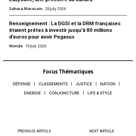
satellite Mohammed VI-A
technologies de pointe et
8 November 2017
grâce…
Sahara Marocain
28 July 2026
In "Sahara Marocain"
Renseignement : La DGSI et la DRM françaises
étaient prêtes à investir jusqu’à 80 millions
d’euros pour avoir Pegasus
Monde
19 July 2026
Focus Thématiques
DÉFENSE
CLASSEMENTS
JUSTICE
NATION
ENERGIE
CONJONCTURE
LIFE & STYLE
PREVIOUS ARTICLE
NEXT ARTICLE