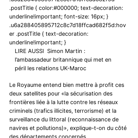
.postTitle { color:#000000; text-decoration:
underline!important; font-size: 16px; }
.u6a288405895712c8c7d18ffcad682f5d:hov
er .postTitle { text-decoration:
underline!important; }
LIRE AUSSI
Simon Martin :
l’ambassadeur britannique qui met en
péril les relations UK-Maroc
Le Royaume entend bien mettre à profit ces
deux satellites pour «la sécurisation des
frontières liée à la lutte contre les réseaux
criminels (trafics illicites, terrorisme) et la
surveillance du littoral (reconnaissance de
navires et pollutions)», explique-t-on du côté
des départements concernés.