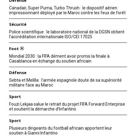
Défense
Canadair, Super Puma, Turbo Thrush : le dispositif aérien
impressionnant déployé par le Maroc contre les feux de forêt
Sécurité
Police scientifique : le laboratoire national de la DGSN obtient
l’accréditation internationale ISO/CEI 17025
Foot
Mondial 2030 : la FIFA dément avoir promis la finale à
Casablanca en échange du soutien africain
Défense
Sebta et Melilla : l’armée espagnole doute de sa supériorité
militaire face au Maroc
Sport
Fouzi Lekjaa salue le retrait du projet FIFA Forward Enterprise
et soutient la démarche d’Infantino
Sport
le1.ma
Plusieurs dirigeants du football africain apportent leur
soutien à Gianni Infantino
l'intelligence de