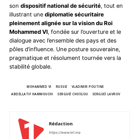
son
dispositif national de sécurité
, tout en
illustrant une
diplomatie sécuritaire
pleinement alignée sur la vision du Roi
Mohammed VI
, fondée sur l’ouverture et le
dialogue avec l’ensemble des pays et des
pôles d’influence. Une posture souveraine,
pragmatique et résolument tournée vers la
stabilité globale.
TAGS
MOHAMMED VI
RUSSIE
VLADIMIR POUTINE
ABDELLATIF HAMMOUCHI
SERGUEÏ CHOÏGOU
SERGUEÏ LAVROV
le1.ma
l'intelligence de
l'information
Rédaction
https://www.le1.ma