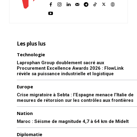
Les plus lus
Technologie
Laprophan Group doublement sacré aux
S'ABONNER MAINTENANT
Procurement Excellence Awards 2026 : FlowLink
révèle sa puissance industrielle et logistique
Europe
Crise migratoire à Sebta : l’Espagne menace l’Italie de
Insight Publications
mesures de rétorsion sur les contrôles aux frontières
À propos
Nation
Nous contacter
Maroc : Séisme de magnitude 4,7 à 64 km de Midelt
Formules d’abonnement
Diplomatie