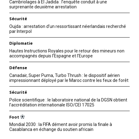
Cambriolages à El Jadida : l’enquête conduit à une
Un autre plafond de verre
surprenante deuxième arrestation
brisé : Hammouchi hisse le
Maroc parmi les grands de la
Sécurité
sécurité internationale
Oujda : arrestation d’un ressortissant néerlandais recherché
8 November 2024
par Interpol
In "Tribune"
Diplomatie
Hautes Instructions Royales pour le retour des mineurs non
accompagnés depuis l’Espagne et l’Europe
Défense
Canadair, Super Puma, Turbo Thrush : le dispositif aérien
impressionnant déployé par le Maroc contre les feux de forêt
Sécurité
Police scientifique : le laboratoire national de la DGSN obtient
l’accréditation internationale ISO/CEI 17025
Foot
Mondial 2030 : la FIFA dément avoir promis la finale à
Casablanca en échange du soutien africain