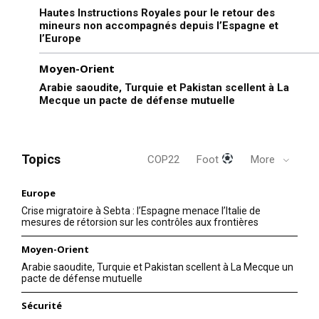
Mon compte
Hautes Instructions Royales pour le retour des
mineurs non accompagnés depuis l’Espagne et
l’Europe
Moyen-Orient
Related
Arabie saoudite, Turquie et Pakistan scellent à La
Rabat-Moscou : du « corridor
Mecque un pacte de défense mutuelle
vert » au « corridor de
sécurité »
Au moment où presqu’aucune
information n’a filtré de ses
Topics
COP22
Foot
More
entretiens au Maroc avec le
Abdellatif Hammouchi
Chef du gouvernement
inspecte le dispositif de
Abdelilah Benkirane et le
Europe
sécurité du derby
ministre du Commerce et de
6 April 2016
casablancais
Crise migratoire à Sebta : l’Espagne menace l’Italie de
l’Industrie, Moulay Hafid
In "Éditorial"
mesures de rétorsion sur les contrôles aux frontières
29 October 2025
Elalamy, c’est à la télévision
In "Sécurité"
de son pays que s’est confié
Moyen-Orient
le vice-ministre russe de
Arabie saoudite, Turquie et Pakistan scellent à La Mecque un
l'industrie et du commerce,
pacte de défense mutuelle
Victor Evtuhov…
Sécurité