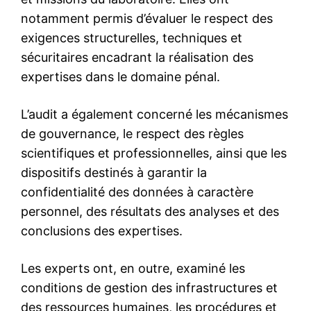
Service militaire 2026 au
Maroc : mode d’emploi du
Tajnid
8 April 2026
In "Société"