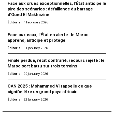
Face aux crues exceptionnelles, l’État anticipe le
pire des scénarios : défaillance du barrage
d’Oued El Makhazine
Éditorial
4 February 2026
Face aux eaux, l’État en alerte : le Maroc
apprend, anticipe et protège
Éditorial
31 January 2026
S'ABONNER MAINTENANT
Finale perdue, récit contrarié, recours rejeté : le
Maroc sort battu sur trois terrains
Éditorial
29 January 2026
Insight Publications
CAN 2025 : Mohammed VI rappelle ce que
signifie être un grand pays africain
À propos
Éditorial
22 January 2026
Nous contacter
Formules d’abonnement