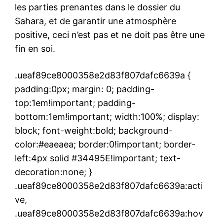
les parties prenantes dans le dossier du
Sahara, et de garantir une atmosphère
positive, ceci n’est pas et ne doit pas être une
fin en soi.
.ueaf89ce8000358e2d83f807dafc6639a {
padding:0px; margin: 0; padding-
top:1em!important; padding-
bottom:1em!important; width:100%; display:
block; font-weight:bold; background-
color:#eaeaea; border:0!important; border-
left:4px solid #34495E!important; text-
decoration:none; }
.ueaf89ce8000358e2d83f807dafc6639a:acti
ve,
.ueaf89ce8000358e2d83f807dafc6639a:hov