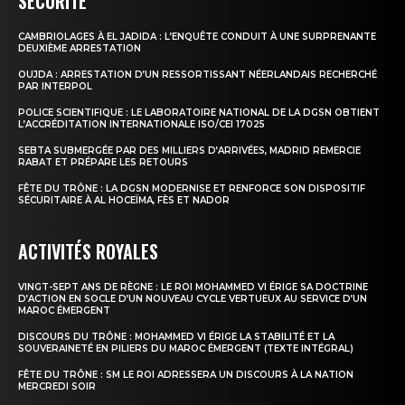
SÉCURITÉ
CAMBRIOLAGES À EL JADIDA : L’ENQUÊTE CONDUIT À UNE SURPRENANTE
le1.ma
DEUXIÈME ARRESTATION
l'intelligence de
OUJDA : ARRESTATION D’UN RESSORTISSANT NÉERLANDAIS RECHERCHÉ
PAR INTERPOL
l'information
POLICE SCIENTIFIQUE : LE LABORATOIRE NATIONAL DE LA DGSN OBTIENT
L’ACCRÉDITATION INTERNATIONALE ISO/CEI 17025
SEBTA SUBMERGÉE PAR DES MILLIERS D’ARRIVÉES, MADRID REMERCIE
RABAT ET PRÉPARE LES RETOURS
FÊTE DU TRÔNE : LA DGSN MODERNISE ET RENFORCE SON DISPOSITIF
SÉCURITAIRE À AL HOCEÏMA, FÈS ET NADOR
ACTIVITÉS ROYALES
VINGT-SEPT ANS DE RÈGNE : LE ROI MOHAMMED VI ÉRIGE SA DOCTRINE
D’ACTION EN SOCLE D’UN NOUVEAU CYCLE VERTUEUX AU SERVICE D’UN
MAROC ÉMERGENT
DISCOURS DU TRÔNE : MOHAMMED VI ÉRIGE LA STABILITÉ ET LA
S'ABONNER MAINTENANT
SOUVERAINETÉ EN PILIERS DU MAROC ÉMERGENT (TEXTE INTÉGRAL)
FÊTE DU TRÔNE : SM LE ROI ADRESSERA UN DISCOURS À LA NATION
MERCREDI SOIR