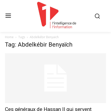
Home
Tags
Abdelkébir Benyaïch
Tag: Abdelkébir Benyaïch
Ces généraux de Hassan II qui servent