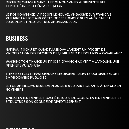
DÉCÈS DE CHEIKH HAMAD : LE ROI MOHAMMED VI PRÉSENTE SES
CONDOLÉANCES À L’ÉMIR DU QATAR
Insight Publications
LE ROI MOHAMMED VI REÇOIT LE NOUVEL AMBASSADEUR FRANÇAIS
PHILIPPE LALLIOT AUX CÔTÉS DE SES HOMOLOGUES AMÉRICAIN ET
À propos
EUROPÉEN ET NEUF AUTRES AMBASSADEURS
Nous contacter
BUSINESS
Formules d’abonnement
Mon compte
NAREVA, ITOCHU ET KANADEVIA INOVA LANCENT UN PROJET DE
VALORISATION DES DÉCHETS DE 1,5 MILLIARD DE DOLLARS À CASABLANCA
WASHINGTON FINANCE UN PROJET D’AMMONIAC VERT À LAÂYOUNE, UNE
PREMIÈRE AU SAHARA
« THE NEXT AD » : INWI CHERCHE LES JEUNES TALENTS QUI RÉALISERONT
SA PROCHAINE PUBLICITÉ
LE FORUM MEDAYS RÉUNIRA PLUS DE 8 000 PARTICIPANTS À TANGER EN
NOVEMBRE
CINERJI ENTERTAINMENT RACHÈTE 100 % DE GLOBAL ENTERTAINMENT ET
STRUCTURE SON GROUPE DE DIVERTISSEMENT