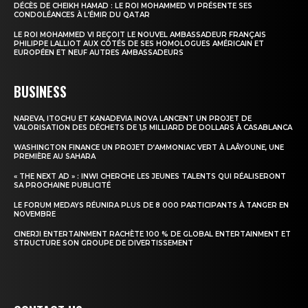
DÉCÈS DE CHEIKH HAMAD : LE ROI MOHAMMED VI PRÉSENTE SES
CONDOLÉANCES À L’ÉMIR DU QATAR
Insight Publications
LE ROI MOHAMMED VI REÇOIT LE NOUVEL AMBASSADEUR FRANÇAIS
PHILIPPE LALLIOT AUX CÔTÉS DE SES HOMOLOGUES AMÉRICAIN ET
À propos
EUROPÉEN ET NEUF AUTRES AMBASSADEURS
Nous contacter
BUSINESS
Formules d’abonnement
Mon compte
NAREVA, ITOCHU ET KANADEVIA INOVA LANCENT UN PROJET DE
VALORISATION DES DÉCHETS DE 1,5 MILLIARD DE DOLLARS À CASABLANCA
WASHINGTON FINANCE UN PROJET D’AMMONIAC VERT À LAÂYOUNE, UNE
PREMIÈRE AU SAHARA
« THE NEXT AD » : INWI CHERCHE LES JEUNES TALENTS QUI RÉALISERONT
SA PROCHAINE PUBLICITÉ
LE FORUM MEDAYS RÉUNIRA PLUS DE 8 000 PARTICIPANTS À TANGER EN
NOVEMBRE
CINERJI ENTERTAINMENT RACHÈTE 100 % DE GLOBAL ENTERTAINMENT ET
STRUCTURE SON GROUPE DE DIVERTISSEMENT