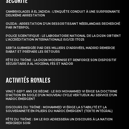
SÉCURITÉ
CAMBRIOLAGES À EL JADIDA : L’ENQUÊTE CONDUIT À UNE SURPRENANTE
le1.ma
DEUXIÈME ARRESTATION
l'intelligence de
OUJDA : ARRESTATION D’UN RESSORTISSANT NÉERLANDAIS RECHERCHÉ
PAR INTERPOL
l'information
POLICE SCIENTIFIQUE : LE LABORATOIRE NATIONAL DE LA DGSN OBTIENT
L’ACCRÉDITATION INTERNATIONALE ISO/CEI 17025
SEBTA SUBMERGÉE PAR DES MILLIERS D’ARRIVÉES, MADRID REMERCIE
RABAT ET PRÉPARE LES RETOURS
FÊTE DU TRÔNE : LA DGSN MODERNISE ET RENFORCE SON DISPOSITIF
SÉCURITAIRE À AL HOCEÏMA, FÈS ET NADOR
ACTIVITÉS ROYALES
VINGT-SEPT ANS DE RÈGNE : LE ROI MOHAMMED VI ÉRIGE SA DOCTRINE
D’ACTION EN SOCLE D’UN NOUVEAU CYCLE VERTUEUX AU SERVICE D’UN
MAROC ÉMERGENT
DISCOURS DU TRÔNE : MOHAMMED VI ÉRIGE LA STABILITÉ ET LA
S'ABONNER MAINTENANT
SOUVERAINETÉ EN PILIERS DU MAROC ÉMERGENT (TEXTE INTÉGRAL)
FÊTE DU TRÔNE : SM LE ROI ADRESSERA UN DISCOURS À LA NATION
MERCREDI SOIR