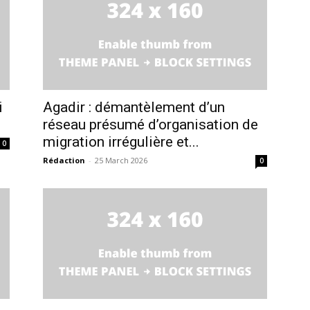
i
Agadir : démantèlement d’un
réseau présumé d’organisation de
migration irrégulière et...
0
Rédaction
-
25 March 2026
0
ma
ence de