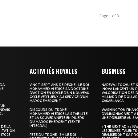
Page 1 of 3
ACTIVITÉS ROYALES
BUSINESS
DA :
VINGT-SEPT ANS DE RÈGNE : LE ROI
NAREVA, ITOCHU ET 
NE
MOHAMMED VI ÉRIGE SA DOCTRINE
INOVA LANCENT UN 
E
D’ACTION EN SOCLE D’UN NOUVEAU
VALORISATION DES D
CYCLE VERTUEUX AU SERVICE D’UN
MILLIARD DE DOLLAR
MAROC ÉMERGENT
CASABLANCA
’UN
NDAIS
DISCOURS DU TRÔNE :
WASHINGTON FINANC
OL
MOHAMMED VI ÉRIGE LA STABILITÉ
D’AMMONIAC VERT À 
ET LA SOUVERAINETÉ EN PILIERS
UNE PREMIÈRE AU S
DU MAROC ÉMERGENT (TEXTE
INTÉGRAL)
 DE LA
« THE NEXT AD » : IN
DITATION
LES JEUNES TALENTS
 17025
FÊTE DU TRÔNE : SM LE ROI
RÉALISERONT SA PR