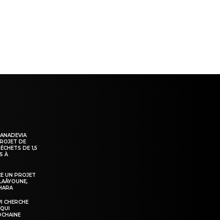
KANADEVIA
PROJET DE
ÉCHETS DE 1,5
S À
E UN PROJET
LAÂYOUNE,
AHARA
WI CHERCHE
 QUI
OCHAINE