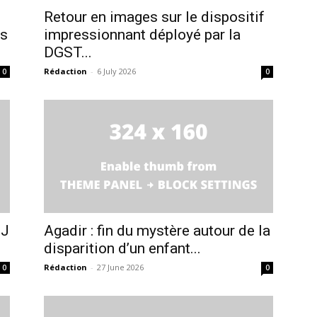
Retour en images sur le dispositif
is
impressionnant déployé par la
DGST...
Rédaction
-
6 July 2026
0
0
IJ
Agadir : fin du mystère autour de la
disparition d’un enfant...
Rédaction
-
27 June 2026
0
0