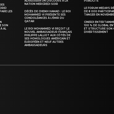
ADRESSERA UN DISCOURS À LA
PUBLICITÉ
NATION MERCREDI SOIR
DES
ADRID
LE FORUM MEDAYS R
PARE LES
DÉCÈS DE CHEIKH HAMAD : LE ROI
DE 8 000 PARTICIPA
MOHAMMED VI PRÉSENTE SES
TANGER EN NOVEMB
CONDOLÉANCES À L’ÉMIR DU
QATAR
SN
CINERJI ENTERTAINM
E SON
100 % DE GLOBAL E
 À AL
LE ROI MOHAMMED VI REÇOIT LE
ET STRUCTURE SON 
NOUVEL AMBASSADEUR FRANÇAIS
DIVERTISSEMENT
PHILIPPE LALLIOT AUX CÔTÉS DE
SES HOMOLOGUES AMÉRICAIN ET
EUROPÉEN ET NEUF AUTRES
AMBASSADEURS