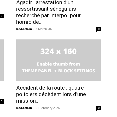
Agadir : arrestation d’un
ation
ressortissant sénégalais
Insight Publicatio
recherché par Interpol pour
0
homicide...
À propos
Rédaction
-
6 March 2026
0
Nous contacter
Formules d’abonnement
Mon compte
INTENANT
Accident de la route : quatre
policiers décèdent lors d’une
mission...
0
Rédaction
-
21 February 2026
0