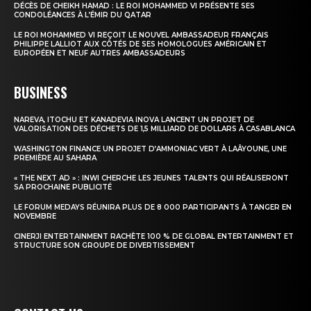
DÉCÈS DE CHEIKH HAMAD : LE ROI MOHAMMED VI PRÉSENTE SES
CONDOLÉANCES À L’ÉMIR DU QATAR
Insight Publications
LE ROI MOHAMMED VI REÇOIT LE NOUVEL AMBASSADEUR FRANÇAIS
PHILIPPE LALLIOT AUX CÔTÉS DE SES HOMOLOGUES AMÉRICAIN ET
À propos
EUROPÉEN ET NEUF AUTRES AMBASSADEURS
Nous contacter
BUSINESS
Formules d’abonnement
Mon compte
NAREVA, ITOCHU ET KANADEVIA INOVA LANCENT UN PROJET DE
VALORISATION DES DÉCHETS DE 1,5 MILLIARD DE DOLLARS À CASABLANCA
WASHINGTON FINANCE UN PROJET D’AMMONIAC VERT À LAÂYOUNE, UNE
PREMIÈRE AU SAHARA
« THE NEXT AD » : INWI CHERCHE LES JEUNES TALENTS QUI RÉALISERONT
SA PROCHAINE PUBLICITÉ
LE FORUM MEDAYS RÉUNIRA PLUS DE 8 000 PARTICIPANTS À TANGER EN
NOVEMBRE
CINERJI ENTERTAINMENT RACHÈTE 100 % DE GLOBAL ENTERTAINMENT ET
STRUCTURE SON GROUPE DE DIVERTISSEMENT