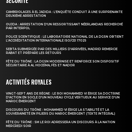
SÉCURITÉ
CAMBRIOLAGES À EL JADIDA : L’ENQUÊTE CONDUIT À UNE SURPRENANTE
le1.ma
DEUXIÈME ARRESTATION
l'intelligence de
OUJDA : ARRESTATION D’UN RESSORTISSANT NÉERLANDAIS RECHERCHÉ
PAR INTERPOL
l'information
POLICE SCIENTIFIQUE : LE LABORATOIRE NATIONAL DE LA DGSN OBTIENT
L’ACCRÉDITATION INTERNATIONALE ISO/CEI 17025
SEBTA SUBMERGÉE PAR DES MILLIERS D’ARRIVÉES, MADRID REMERCIE
RABAT ET PRÉPARE LES RETOURS
FÊTE DU TRÔNE : LA DGSN MODERNISE ET RENFORCE SON DISPOSITIF
SÉCURITAIRE À AL HOCEÏMA, FÈS ET NADOR
ACTIVITÉS ROYALES
VINGT-SEPT ANS DE RÈGNE : LE ROI MOHAMMED VI ÉRIGE SA DOCTRINE
D’ACTION EN SOCLE D’UN NOUVEAU CYCLE VERTUEUX AU SERVICE D’UN
MAROC ÉMERGENT
DISCOURS DU TRÔNE : MOHAMMED VI ÉRIGE LA STABILITÉ ET LA
S'ABONNER MAINTENANT
SOUVERAINETÉ EN PILIERS DU MAROC ÉMERGENT (TEXTE INTÉGRAL)
FÊTE DU TRÔNE : SM LE ROI ADRESSERA UN DISCOURS À LA NATION
MERCREDI SOIR