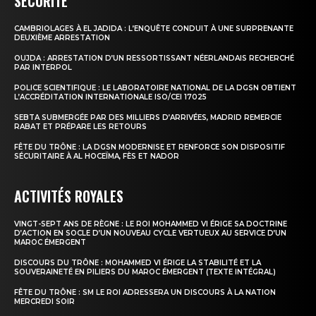
SÉCURITÉ
CAMBRIOLAGES À EL JADIDA : L’ENQUÊTE CONDUIT À UNE SURPRENANTE
le1.ma
DEUXIÈME ARRESTATION
l'intelligence de
OUJDA : ARRESTATION D’UN RESSORTISSANT NÉERLANDAIS RECHERCHÉ
PAR INTERPOL
l'information
POLICE SCIENTIFIQUE : LE LABORATOIRE NATIONAL DE LA DGSN OBTIENT
L’ACCRÉDITATION INTERNATIONALE ISO/CEI 17025
SEBTA SUBMERGÉE PAR DES MILLIERS D’ARRIVÉES, MADRID REMERCIE
RABAT ET PRÉPARE LES RETOURS
FÊTE DU TRÔNE : LA DGSN MODERNISE ET RENFORCE SON DISPOSITIF
SÉCURITAIRE À AL HOCEÏMA, FÈS ET NADOR
ACTIVITÉS ROYALES
VINGT-SEPT ANS DE RÈGNE : LE ROI MOHAMMED VI ÉRIGE SA DOCTRINE
D’ACTION EN SOCLE D’UN NOUVEAU CYCLE VERTUEUX AU SERVICE D’UN
MAROC ÉMERGENT
DISCOURS DU TRÔNE : MOHAMMED VI ÉRIGE LA STABILITÉ ET LA
S'ABONNER MAINTENANT
SOUVERAINETÉ EN PILIERS DU MAROC ÉMERGENT (TEXTE INTÉGRAL)
FÊTE DU TRÔNE : SM LE ROI ADRESSERA UN DISCOURS À LA NATION
MERCREDI SOIR