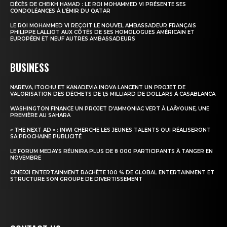
DÉCÈS DE CHEIKH HAMAD : LE ROI MOHAMMED VI PRÉSENTE SES
CONDOLÉANCES À L’ÉMIR DU QATAR
Insight Publications
LE ROI MOHAMMED VI REÇOIT LE NOUVEL AMBASSADEUR FRANÇAIS
PHILIPPE LALLIOT AUX CÔTÉS DE SES HOMOLOGUES AMÉRICAIN ET
À propos
EUROPÉEN ET NEUF AUTRES AMBASSADEURS
Nous contacter
BUSINESS
Formules d’abonnement
Mon compte
NAREVA, ITOCHU ET KANADEVIA INOVA LANCENT UN PROJET DE
VALORISATION DES DÉCHETS DE 1,5 MILLIARD DE DOLLARS À CASABLANCA
WASHINGTON FINANCE UN PROJET D’AMMONIAC VERT À LAÂYOUNE, UNE
PREMIÈRE AU SAHARA
« THE NEXT AD » : INWI CHERCHE LES JEUNES TALENTS QUI RÉALISERONT
SA PROCHAINE PUBLICITÉ
LE FORUM MEDAYS RÉUNIRA PLUS DE 8 000 PARTICIPANTS À TANGER EN
NOVEMBRE
CINERJI ENTERTAINMENT RACHÈTE 100 % DE GLOBAL ENTERTAINMENT ET
STRUCTURE SON GROUPE DE DIVERTISSEMENT