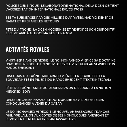
POLICE SCIENTIFIQUE : LE LABORATOIRE NATIONAL DE LA DGSN OBTIENT
L’ACCRÉDITATION INTERNATIONALE ISO/CEI 17025
SEBTA SUBMERGÉE PAR DES MILLIERS D’ARRIVÉES, MADRID REMERCIE
RABAT ET PRÉPARE LES RETOURS
S'ABONNER MAINTENANT
FÊTE DU TRÔNE : LA DGSN MODERNISE ET RENFORCE SON DISPOSITIF
SÉCURITAIRE À AL HOCEÏMA, FÈS ET NADOR
ACTIVITÉS ROYALES
Insight Publications
VINGT-SEPT ANS DE RÈGNE : LE ROI MOHAMMED VI ÉRIGE SA DOCTRINE
D’ACTION EN SOCLE D’UN NOUVEAU CYCLE VERTUEUX AU SERVICE D’UN
MAROC ÉMERGENT
À propos
DISCOURS DU TRÔNE : MOHAMMED VI ÉRIGE LA STABILITÉ ET LA
Nous contacter
SOUVERAINETÉ EN PILIERS DU MAROC ÉMERGENT (TEXTE INTÉGRAL)
Formules d’abonnement
FÊTE DU TRÔNE : SM LE ROI ADRESSERA UN DISCOURS À LA NATION
MERCREDI SOIR
Mon compte
DÉCÈS DE CHEIKH HAMAD : LE ROI MOHAMMED VI PRÉSENTE SES
CONDOLÉANCES À L’ÉMIR DU QATAR
LE ROI MOHAMMED VI REÇOIT LE NOUVEL AMBASSADEUR FRANÇAIS
PHILIPPE LALLIOT AUX CÔTÉS DE SES HOMOLOGUES AMÉRICAIN ET
EUROPÉEN ET NEUF AUTRES AMBASSADEURS