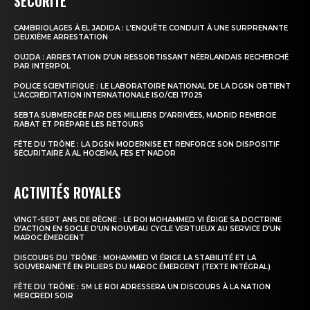
SÉCURITÉ
CAMBRIOLAGES À EL JADIDA : L’ENQUÊTE CONDUIT À UNE SURPRENANTE
le1.ma
DEUXIÈME ARRESTATION
l'intelligence de
OUJDA : ARRESTATION D’UN RESSORTISSANT NÉERLANDAIS RECHERCHÉ
PAR INTERPOL
l'information
POLICE SCIENTIFIQUE : LE LABORATOIRE NATIONAL DE LA DGSN OBTIENT
L’ACCRÉDITATION INTERNATIONALE ISO/CEI 17025
SEBTA SUBMERGÉE PAR DES MILLIERS D’ARRIVÉES, MADRID REMERCIE
RABAT ET PRÉPARE LES RETOURS
FÊTE DU TRÔNE : LA DGSN MODERNISE ET RENFORCE SON DISPOSITIF
SÉCURITAIRE À AL HOCEÏMA, FÈS ET NADOR
ACTIVITÉS ROYALES
VINGT-SEPT ANS DE RÈGNE : LE ROI MOHAMMED VI ÉRIGE SA DOCTRINE
D’ACTION EN SOCLE D’UN NOUVEAU CYCLE VERTUEUX AU SERVICE D’UN
MAROC ÉMERGENT
DISCOURS DU TRÔNE : MOHAMMED VI ÉRIGE LA STABILITÉ ET LA
S'ABONNER MAINTENANT
SOUVERAINETÉ EN PILIERS DU MAROC ÉMERGENT (TEXTE INTÉGRAL)
FÊTE DU TRÔNE : SM LE ROI ADRESSERA UN DISCOURS À LA NATION
MERCREDI SOIR