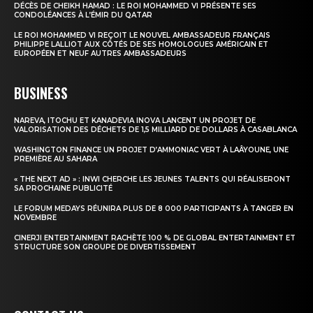
DÉCÈS DE CHEIKH HAMAD : LE ROI MOHAMMED VI PRÉSENTE SES
CONDOLÉANCES À L’ÉMIR DU QATAR
Insight Publications
LE ROI MOHAMMED VI REÇOIT LE NOUVEL AMBASSADEUR FRANÇAIS
PHILIPPE LALLIOT AUX CÔTÉS DE SES HOMOLOGUES AMÉRICAIN ET
À propos
EUROPÉEN ET NEUF AUTRES AMBASSADEURS
Nous contacter
BUSINESS
Formules d’abonnement
Mon compte
NAREVA, ITOCHU ET KANADEVIA INOVA LANCENT UN PROJET DE
VALORISATION DES DÉCHETS DE 1,5 MILLIARD DE DOLLARS À CASABLANCA
WASHINGTON FINANCE UN PROJET D’AMMONIAC VERT À LAÂYOUNE, UNE
PREMIÈRE AU SAHARA
« THE NEXT AD » : INWI CHERCHE LES JEUNES TALENTS QUI RÉALISERONT
SA PROCHAINE PUBLICITÉ
LE FORUM MEDAYS RÉUNIRA PLUS DE 8 000 PARTICIPANTS À TANGER EN
NOVEMBRE
CINERJI ENTERTAINMENT RACHÈTE 100 % DE GLOBAL ENTERTAINMENT ET
STRUCTURE SON GROUPE DE DIVERTISSEMENT