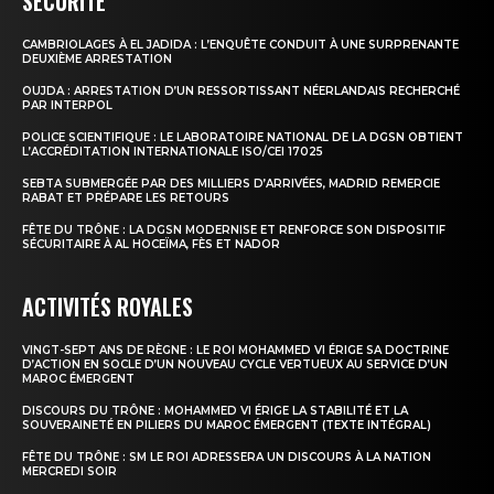
SÉCURITÉ
CAMBRIOLAGES À EL JADIDA : L’ENQUÊTE CONDUIT À UNE SURPRENANTE
le1.ma
DEUXIÈME ARRESTATION
l'intelligence de
OUJDA : ARRESTATION D’UN RESSORTISSANT NÉERLANDAIS RECHERCHÉ
PAR INTERPOL
l'information
POLICE SCIENTIFIQUE : LE LABORATOIRE NATIONAL DE LA DGSN OBTIENT
L’ACCRÉDITATION INTERNATIONALE ISO/CEI 17025
SEBTA SUBMERGÉE PAR DES MILLIERS D’ARRIVÉES, MADRID REMERCIE
RABAT ET PRÉPARE LES RETOURS
FÊTE DU TRÔNE : LA DGSN MODERNISE ET RENFORCE SON DISPOSITIF
SÉCURITAIRE À AL HOCEÏMA, FÈS ET NADOR
ACTIVITÉS ROYALES
VINGT-SEPT ANS DE RÈGNE : LE ROI MOHAMMED VI ÉRIGE SA DOCTRINE
D’ACTION EN SOCLE D’UN NOUVEAU CYCLE VERTUEUX AU SERVICE D’UN
MAROC ÉMERGENT
DISCOURS DU TRÔNE : MOHAMMED VI ÉRIGE LA STABILITÉ ET LA
S'ABONNER MAINTENANT
SOUVERAINETÉ EN PILIERS DU MAROC ÉMERGENT (TEXTE INTÉGRAL)
FÊTE DU TRÔNE : SM LE ROI ADRESSERA UN DISCOURS À LA NATION
MERCREDI SOIR