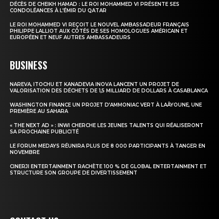
DÉCÈS DE CHEIKH HAMAD : LE ROI MOHAMMED VI PRÉSENTE SES
CONDOLÉANCES À L’ÉMIR DU QATAR
Insight Publications
LE ROI MOHAMMED VI REÇOIT LE NOUVEL AMBASSADEUR FRANÇAIS
PHILIPPE LALLIOT AUX CÔTÉS DE SES HOMOLOGUES AMÉRICAIN ET
À propos
EUROPÉEN ET NEUF AUTRES AMBASSADEURS
Nous contacter
BUSINESS
Formules d’abonnement
Mon compte
NAREVA, ITOCHU ET KANADEVIA INOVA LANCENT UN PROJET DE
VALORISATION DES DÉCHETS DE 1,5 MILLIARD DE DOLLARS À CASABLANCA
WASHINGTON FINANCE UN PROJET D’AMMONIAC VERT À LAÂYOUNE, UNE
PREMIÈRE AU SAHARA
« THE NEXT AD » : INWI CHERCHE LES JEUNES TALENTS QUI RÉALISERONT
SA PROCHAINE PUBLICITÉ
LE FORUM MEDAYS RÉUNIRA PLUS DE 8 000 PARTICIPANTS À TANGER EN
NOVEMBRE
CINERJI ENTERTAINMENT RACHÈTE 100 % DE GLOBAL ENTERTAINMENT ET
STRUCTURE SON GROUPE DE DIVERTISSEMENT