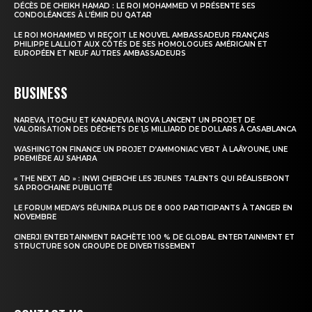
DÉCÈS DE CHEIKH HAMAD : LE ROI MOHAMMED VI PRÉSENTE SES
CONDOLÉANCES À L’ÉMIR DU QATAR
Insight Publications
LE ROI MOHAMMED VI REÇOIT LE NOUVEL AMBASSADEUR FRANÇAIS
PHILIPPE LALLIOT AUX CÔTÉS DE SES HOMOLOGUES AMÉRICAIN ET
À propos
EUROPÉEN ET NEUF AUTRES AMBASSADEURS
Nous contacter
BUSINESS
Formules d’abonnement
Mon compte
NAREVA, ITOCHU ET KANADEVIA INOVA LANCENT UN PROJET DE
VALORISATION DES DÉCHETS DE 1,5 MILLIARD DE DOLLARS À CASABLANCA
WASHINGTON FINANCE UN PROJET D’AMMONIAC VERT À LAÂYOUNE, UNE
PREMIÈRE AU SAHARA
« THE NEXT AD » : INWI CHERCHE LES JEUNES TALENTS QUI RÉALISERONT
SA PROCHAINE PUBLICITÉ
LE FORUM MEDAYS RÉUNIRA PLUS DE 8 000 PARTICIPANTS À TANGER EN
NOVEMBRE
CINERJI ENTERTAINMENT RACHÈTE 100 % DE GLOBAL ENTERTAINMENT ET
STRUCTURE SON GROUPE DE DIVERTISSEMENT