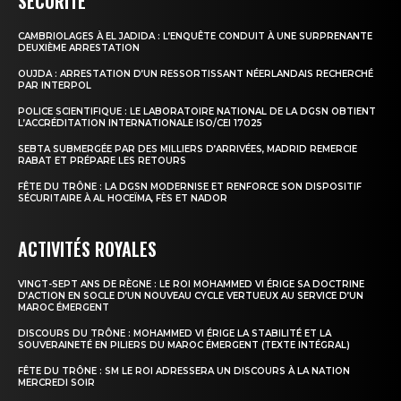
SÉCURITÉ
CAMBRIOLAGES À EL JADIDA : L’ENQUÊTE CONDUIT À UNE SURPRENANTE
le1.ma
DEUXIÈME ARRESTATION
l'intelligence de
OUJDA : ARRESTATION D’UN RESSORTISSANT NÉERLANDAIS RECHERCHÉ
PAR INTERPOL
l'information
POLICE SCIENTIFIQUE : LE LABORATOIRE NATIONAL DE LA DGSN OBTIENT
L’ACCRÉDITATION INTERNATIONALE ISO/CEI 17025
SEBTA SUBMERGÉE PAR DES MILLIERS D’ARRIVÉES, MADRID REMERCIE
RABAT ET PRÉPARE LES RETOURS
FÊTE DU TRÔNE : LA DGSN MODERNISE ET RENFORCE SON DISPOSITIF
SÉCURITAIRE À AL HOCEÏMA, FÈS ET NADOR
ACTIVITÉS ROYALES
VINGT-SEPT ANS DE RÈGNE : LE ROI MOHAMMED VI ÉRIGE SA DOCTRINE
D’ACTION EN SOCLE D’UN NOUVEAU CYCLE VERTUEUX AU SERVICE D’UN
MAROC ÉMERGENT
DISCOURS DU TRÔNE : MOHAMMED VI ÉRIGE LA STABILITÉ ET LA
S'ABONNER MAINTENANT
SOUVERAINETÉ EN PILIERS DU MAROC ÉMERGENT (TEXTE INTÉGRAL)
FÊTE DU TRÔNE : SM LE ROI ADRESSERA UN DISCOURS À LA NATION
MERCREDI SOIR